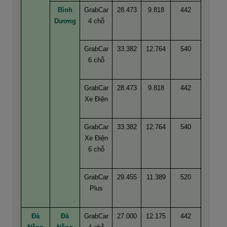
Bình
GrabCar
28.473
9.818
442
Dương
4 chỗ
GrabCar
33.382
12.764
540
6 chỗ
GrabCar
28.473
9.818
442
Xe Điện
GrabCar
33.382
12.764
540
Xe Điện
6 chỗ
GrabCar
29.455
11.389
520
Plus
Đà
Đà
GrabCar
27.000
12.175
442