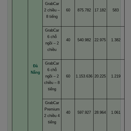
GrabCar
2 chiều –
60
875.782
17.182
583
8 tiếng
GrabCar
6 chỗ
40
540.982
22.975
1.382
ngồi – 2
chiều
GrabCar
Đà
6 chỗ
Nẵng
ngồi – 2
60
1.153.636
20.225
1.219
chiều – 8
tiếng
GrabCar
Premium
40
597.927
28.964
1.061
2 chiều 4
tiếng