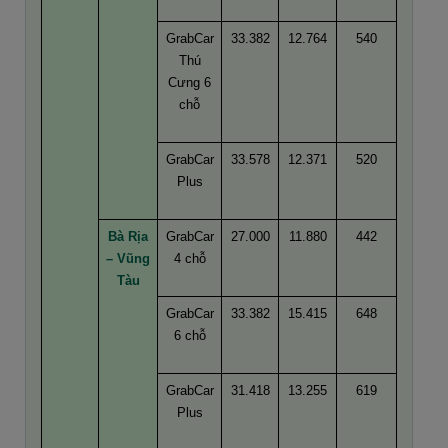
GrabCar
33.382
12.764
540
Thú
Cưng 6
chỗ
GrabCar
33.578
12.371
520
Plus
Bà Rịa
GrabCar
27.000
11.880
442
– Vũng
4 chỗ
Tàu
GrabCar
33.382
15.415
648
6 chỗ
GrabCar
31.418
13.255
619
Plus