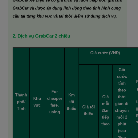
GrabCar Xe Điện sẽ có giá dịch vụ luôn thấp hơn giá của
GrabCar và được áp dụng linh động theo tình hình cung
cầu tại từng khu vực và tại thời điểm sử dụng dịch vụ.
2. Dịch vụ GrabCar 2 chiều
Giá cước (VNĐ)
Giá
cước
tính
theo
For
Thành
Km
Giá
thời
Khu
cheaper
t
phố/
tối
mỗi
gian di
vực
fare,
Giá tối
g
Tỉnh
thiểu
2km
chuyển
using
thiểu
p
tiếp
mỗi 2
s
theo
phút
(sau
2km