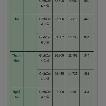
GrabCar
32.400
18.000
960
6 chỗ
Huế
GrabCar
27.000
12.175
442
4 chỗ
GrabCar
33.382
14.335
864
6 chỗ
Thanh
GrabCar
26.509
11.782
344
Hóa
4 Chỗ
GrabCar
29.455
14.727
461
6 Chỗ
Nghệ
GrabCar
27.000
10.800
334
An
4 chỗ