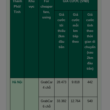
Thành
Khu
For
GIÁ CƯỚC (VNĐ)
Phố/
vực
cheaper
Tỉnh
fare,
Giá
Giá
Giá
using
cước
cước
cước
tối
mỗi
tính
thiểu
km
theo
2km
tiếp
thời
đầu
theo
gian di
tiên
chuyển
(sau
2km
đầu
tiên)
Hà Nội
GrabCar
28.473
9.818
442
4 chỗ
GrabCar
33.382
12.764
540
6 chỗ