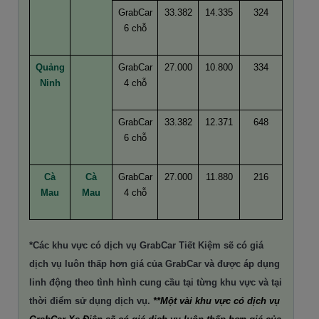
GrabCar
33.382
14.335
324
6 chỗ
Quảng
GrabCar
27.000
10.800
334
Ninh
4 chỗ
GrabCar
33.382
12.371
648
6 chỗ
Cà
Cà
GrabCar
27.000
11.880
216
Mau
Mau
4 chỗ
*Các khu vực có dịch vụ GrabCar Tiết Kiệm sẽ có giá
dịch vụ luôn thấp hơn giá của GrabCar và được áp dụng
linh động theo tình hình cung cầu tại từng khu vực và tại
thời điểm sử dụng dịch vụ.
**Một vài khu vực có dịch vụ