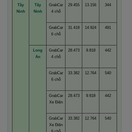
Tây
Tây
GrabCar
29.455
13.156
344
Ninh
Ninh
4 chỗ
GrabCar
31.418
14.924
491
6 chỗ
Long
GrabCar
28.473
9.818
442
An
4 chỗ
GrabCar
33.382
12.764
540
6 chỗ
GrabCar
28.473
9.818
442
Xe Điện
GrabCar
33.382
12.764
540
Xe Điện
6 chỗ