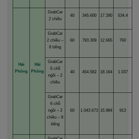
GrabCar
40
345.600
17.280
534,4
2 chiều
GrabCar
2 chiều –
60
793.309
12.665
760
8 tiếng
GrabCar
Hải
Hải
6 chỗ
Phòng
Phòng
40
454.582
18.164
1.037
ngồi – 2
chiều
GrabCar
6 chỗ
ngồi – 2
60
1.043.673
15.984
913
chiều – 8
tiếng
GrabCar