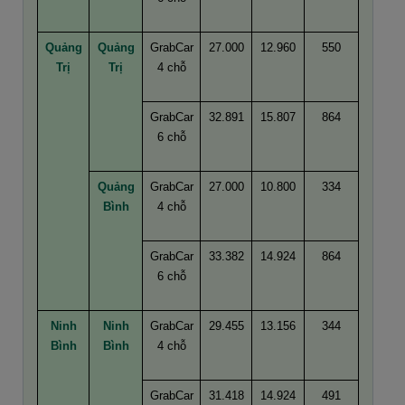
Quảng
Quảng
GrabCar
27.000
12.960
550
Trị
Trị
4 chỗ
GrabCar
32.891
15.807
864
6 chỗ
Quảng
GrabCar
27.000
10.800
334
Bình
4 chỗ
GrabCar
33.382
14.924
864
6 chỗ
Ninh
Ninh
GrabCar
29.455
13.156
344
Bình
Bình
4 chỗ
GrabCar
31.418
14.924
491