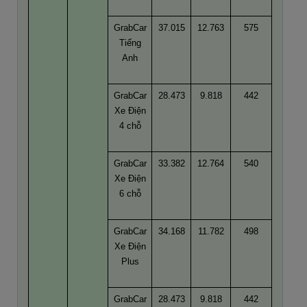
GrabCar
37.015
12.763
575
Tiếng
Anh
GrabCar
28.473
9.818
442
Xe Điện
4 chỗ
GrabCar
33.382
12.764
540
Xe Điện
6 chỗ
GrabCar
34.168
11.782
498
Xe Điện
Plus
GrabCar
28.473
9.818
442