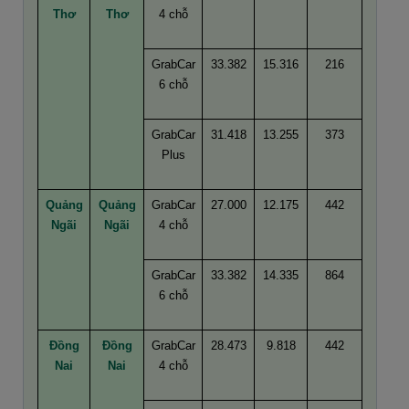
Thơ
Thơ
4 chỗ
GrabCar
33.382
15.316
216
6 chỗ
GrabCar
31.418
13.255
373
Plus
Quảng
Quảng
GrabCar
27.000
12.175
442
Ngãi
Ngãi
4 chỗ
GrabCar
33.382
14.335
864
6 chỗ
Đồng
Đồng
GrabCar
28.473
9.818
442
Nai
Nai
4 chỗ