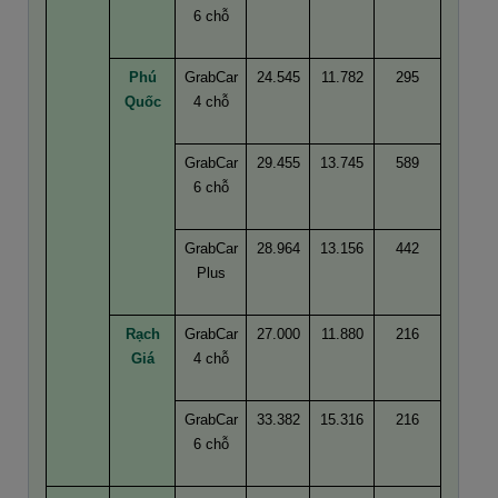
6 chỗ
Phú
GrabCar
24.545
11.782
295
Quốc
4 chỗ
GrabCar
29.455
13.745
589
6 chỗ
GrabCar
28.964
13.156
442
Plus
Rạch
GrabCar
27.000
11.880
216
Giá
4 chỗ
GrabCar
33.382
15.316
216
6 chỗ