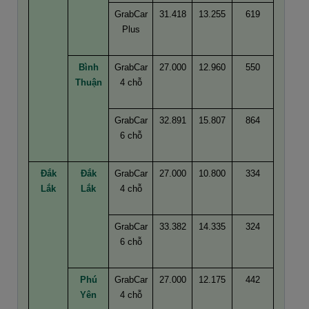
GrabCar
31.418
13.255
619
Plus
Bình
GrabCar
27.000
12.960
550
Thuận
4 chỗ
GrabCar
32.891
15.807
864
6 chỗ
Đắk
Đắk
GrabCar
27.000
10.800
334
Lắk
Lắk
4 chỗ
GrabCar
33.382
14.335
324
6 chỗ
Phú
GrabCar
27.000
12.175
442
Yên
4 chỗ