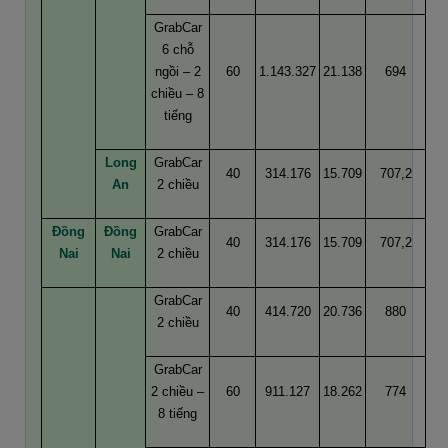
GrabCar
6 chỗ
ngồi – 2
60
1.143.327
21.138
694
chiều – 8
tiếng
Long
GrabCar
40
314.176
15.709
707,2
An
2 chiều
Đồng
Đồng
GrabCar
40
314.176
15.709
707,2
Nai
Nai
2 chiều
GrabCar
40
414.720
20.736
880
2 chiều
GrabCar
2 chiều –
60
911.127
18.262
774
8 tiếng