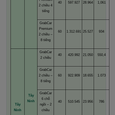
40
597.927
28.964
1,061
2 chiều 4
tiếng
GrabCar
Premium
60
1.312.691
25.527
934
2 chiều –
8 tiếng
GrabCar
40
420.992
21.050
550,4
2 chiều
GrabCar
2 chiều –
60
922.909
18.655
1.073
8 tiếng
GrabCar
Tây
6 chỗ
Ninh
40
510.545
23.956
786
Tây
ngồi – 2
Ninh
chiều