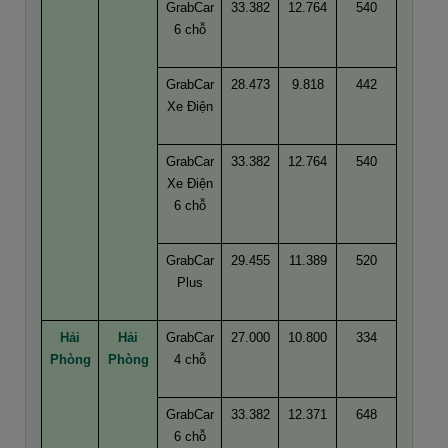
GrabCar
33.382
12.764
540
6 chỗ
GrabCar
28.473
9.818
442
Xe Điện
GrabCar
33.382
12.764
540
Xe Điện
6 chỗ
GrabCar
29.455
11.389
520
Plus
Hải
Hải
GrabCar
27.000
10.800
334
Phòng
Phòng
4 chỗ
GrabCar
33.382
12.371
648
6 chỗ