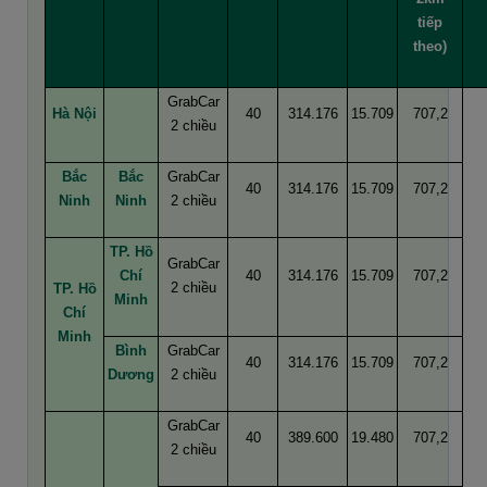
tiếp
theo)
GrabCar
Hà Nội
40
314.176
15.709
707,2
2 chiều
Bắc
Bắc
GrabCar
40
314.176
15.709
707,2
Ninh
Ninh
2 chiều
TP. Hồ
GrabCar
Chí
40
314.176
15.709
707,2
2 chiều
TP. Hồ
Minh
Chí
Minh
Bình
GrabCar
40
314.176
15.709
707,2
Dương
2 chiều
GrabCar
40
389.600
19.480
707,2
2 chiều