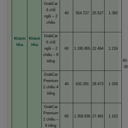
GrabCar
6 chỗ
40
554.727
25.527
1.382
ngồi – 2
chiều
GrabCar
Khánh
Khánh
6 chỗ
Hòa
Hòa
ngồi – 2
60
1.195.855
22.464
1.216
chiều – 8
40.
tiếng
30
GrabCar
Premium
40
632.291
28.473
1.320
2 chiều 4
tiếng
GrabCar
Premium
60
1.358.836
27.491
1.162
2 chiều –
8 tiếng