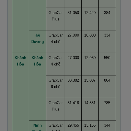
GrabCar
31.050
12.420
384
Plus
Hải
GrabCar
27.000
10.800
334
Dương
4 chỗ
Khánh
Khánh
GrabCar
27.000
12.960
550
Hòa
Hòa
4 chỗ
GrabCar
33.382
15.807
864
6 chỗ
GrabCar
31.418
14.531
785
Plus
Ninh
GrabCar
29.455
13.156
344