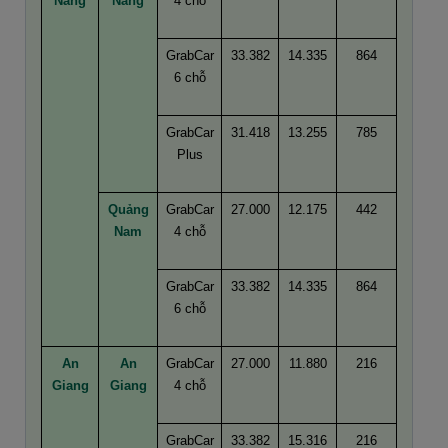
Nẵng
Nẵng
4 chỗ
GrabCar
33.382
14.335
864
6 chỗ
GrabCar
31.418
13.255
785
Plus
Quảng
GrabCar
27.000
12.175
442
Nam
4 chỗ
GrabCar
33.382
14.335
864
6 chỗ
An
An
GrabCar
27.000
11.880
216
Giang
Giang
4 chỗ
GrabCar
33.382
15.316
216