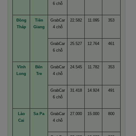
6 chỗ
Đồng
Tiền
GrabCar
22.582
11.095
353
Tháp
Giang
4 chỗ
GrabCar
25.527
12.764
461
6 chỗ
Vĩnh
Bến
GrabCar
24.545
11.782
353
Long
Tre
4 chỗ
GrabCar
31.418
14.924
491
6 chỗ
Lào
Sa Pa
GrabCar
27.000
15.000
800
Cai
4 chỗ