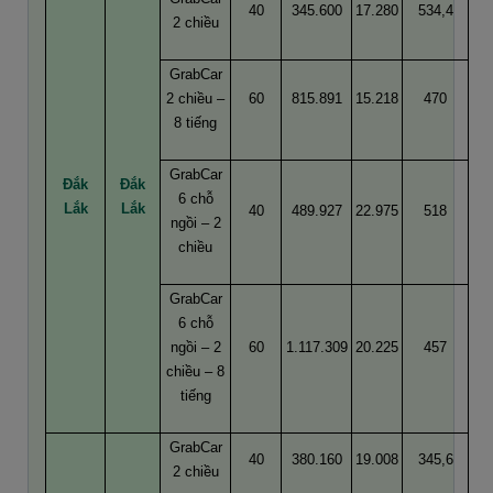
40
345.600
17.280
534,4
2 chiều
GrabCar
2 chiều –
60
815.891
15.218
470
8 tiếng
GrabCar
Đắk
Đắk
6 chỗ
Lắk
Lắk
40
489.927
22.975
518
ngồi – 2
chiều
GrabCar
6 chỗ
ngồi – 2
60
1.117.309
20.225
457
chiều – 8
tiếng
GrabCar
40
380.160
19.008
345,6
2 chiều