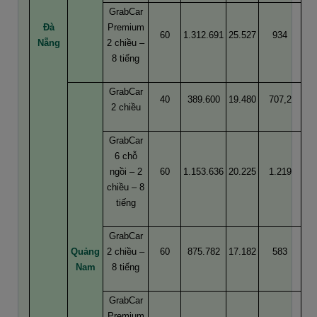
GrabCar
Đà
Premium
60
1.312.691
25.527
934
Nẵng
2 chiều –
8 tiếng
GrabCar
40
389.600
19.480
707,2
2 chiều
GrabCar
6 chỗ
ngồi – 2
60
1.153.636
20.225
1.219
chiều – 8
tiếng
GrabCar
Quảng
2 chiều –
60
875.782
17.182
583
Nam
8 tiếng
GrabCar
Premium