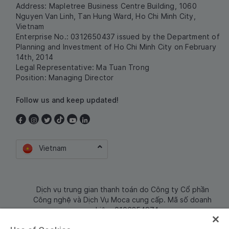
Address: Mapletree Business Centre Building, 1060
Nguyen Van Linh, Tan Hung Ward, Ho Chi Minh City,
Vietnam
Enterprise No.: 0312650437 issued by the Department of
Planning and Investment of Ho Chi Minh City on February
14th, 2014
Legal Representative: Ma Tuan Trong
Position: Managing Director
Follow us and keep updated!
Vietnam
Dịch vụ trung gian thanh toán do Công ty Cổ phần
Công nghệ và Dịch Vụ Moca cung cấp. Mã số doanh
nghiệp: 0106254974