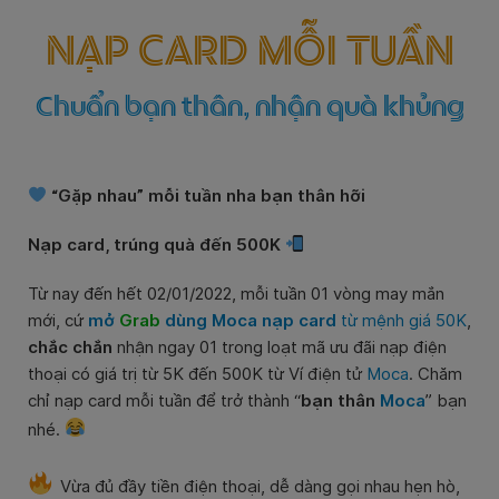
NẠP CARD MỖI TUẦN
Chuẩn bạn thân, nhận quà khủng
“Gặp nhau” mỗi tuần nha bạn thân hỡi
Nạp card, trúng quà đến 500K
Từ nay đến hết 02/01/2022, mỗi tuần 01 vòng may mắn
mới, cứ
mở
Grab
dùng Moca nạp card
từ mệnh giá 50K
,
chắc chắn
nhận ngay 01 trong loạt mã ưu đãi nạp điện
thoại có giá trị từ 5K đến 500K từ Ví điện tử
Moca
. Chăm
chỉ nạp card mỗi tuần để trở thành “
bạn thân
Moca
” bạn
nhé.
Vừa đủ đầy tiền điện thoại, dễ dàng gọi nhau hẹn hò,