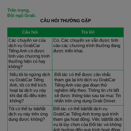
Trân trọng,
Đội ngũ Grab.
CÂU HỎI THƯỜNG GẶP
Câu hỏi
Trả lời
Các chuyến xe của 
Có. Các chuyến xe vẫn được tính 
dịch vụ GrabCar 
vào các chương trình thưởng đang 
Tiếng Anh có được 
được triển khai.
tính vào chương trình 
thưởng hiện có hay 
không?
Nếu tôi bị ngừng dịch 
Đối tác có thể được cân nhắc 
vụ GrabCar Tiếng 
tham gia lại khi dịch vụ GrabCar 
Anh, tôi có thể kích 
Tiếng Anh vào giai đoạn thử 
hoạt lại dịch vụ này 
nghiệm tiếp theo. Thông tin chi tiết 
khi đạt đủ điều kiện 
sẽ được thông báo sau tại mục Tin 
không?
nhắn trên ứng dụng Grab Driver.
Tôi có thể tự bật/tắt 
Đối tác có thể bật/tắt dịch vụ 
dịch vụ này trên ứng 
GrabCar Tiếng Anh trong quá trình 
dụng được không?
tham gia hoạt động. Việc bật/tắt dịch 
vụ là tùy chọn của Đối tác và không 
ảnh hưởng đến quá trình hoạt động 