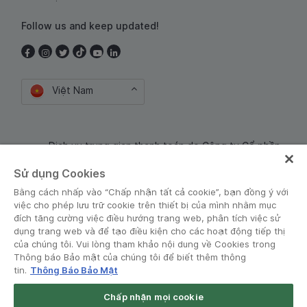
Follow us and keep updated!
Việt Nam
Dịch vụ trung gian thanh toán do Công ty Cổ phần
Công nghệ và Dịch Vụ Moca cung cấp. Mã số doanh
Sử dụng Cookies
nghiệp: 0106254974
Bằng cách nhấp vào “Chấp nhận tất cả cookie”, bạn đồng ý với
việc cho phép lưu trữ cookie trên thiết bị của mình nhằm mục
đích tăng cường việc điều hướng trang web, phân tích việc sử
dụng trang web và để tạo điều kiện cho các hoạt động tiếp thị
của chúng tôi. Vui lòng tham khảo nội dung về Cookies trong
Thông báo Bảo mật của chúng tôi để biết thêm thông
tin.
Thông Báo Bảo Mật
Điều khoản và Chính sách
•
Thông báo Bảo mật
Chấp nhận mọi cookie