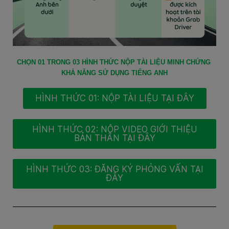
CHỌN 01 TRONG 03 HÌNH THỨC NỘP TÀI LIỆU MINH CHỨNG 
KHẢ NĂNG SỬ DỤNG TIẾNG ANH
HÌNH THỨC 01: NỘP TÀI LIỆU TẠI ĐÂY
HÌNH THỨC 02: NỘP VIDEO GIỚI THIỆU
BẢN THÂN TẠI ĐÂY
HÌNH THỨC 03: ĐĂNG KÝ PHỎNG VẤN TẠI
ĐÂY