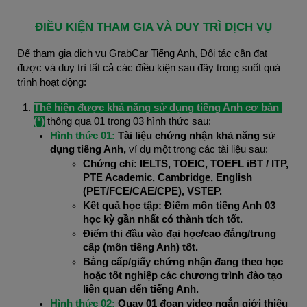
ĐIỀU KIỆN THAM GIA VÀ DUY TRÌ DỊCH VỤ
Để tham gia dịch vụ GrabCar Tiếng Anh, Đối tác cần đạt 
được và duy trì tất cả các điều kiện sau đây trong suốt quá 
trình hoạt động:
Thể hiện được khả năng sử dụng tiếng Anh cơ bản 
(*)
 thông qua 01 trong 03 hình thức sau:
Hình thức 01: 
Tài liệu chứng nhận khả năng sử 
dụng tiếng Anh,
 ví dụ một trong các tài liệu sau:
Chứng chỉ: IELTS, TOEIC, TOEFL iBT / ITP, 
PTE Academic, Cambridge, English 
(PET/FCE/CAE/CPE), VSTEP.
Kết quả học tập: Điểm môn tiếng Anh 03 
học kỳ gần nhất có thành tích tốt.
Điểm thi đầu vào đại học/cao đẳng/trung 
cấp (môn tiếng Anh) tốt.
Bằng cấp/giấy chứng nhận đang theo học 
hoặc tốt nghiệp các chương trình đào tạo 
liên quan đến tiếng Anh.
Hình thức 02:
Quay 01 đoạn video ngắn giới thiệu 