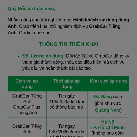
Quý Đối tác thân mến,
Nhằm nâng cao trải nghiệm cho 
Hành khách sử dụng tiếng 
Anh
, Grab triển khai thử nghiệm dịch vụ 
GrabCar Tiếng 
Anh
. Chi tiết như sau:
THÔNG TIN TRIỂN KHAI
Đối tượng áp dụng: 
Đối tác Tài xế GrabCar đăng ký 
tham gia thành công, thỏa các điều kiện mà dịch vụ 
yêu cầu và hoàn thành bài đào tạo.
Dịch vụ áp 
Thời gian áp 
Khu vực áp dụng
dụng
dụng
GrabCar Tiếng 
Từ ngày 
Đà Nẵng
 (bao 
Anh
11/8/2026 đến khi 
gồm khu vực 
GrabCar Plus 
có thông báo mới
Quảng Nam
)
Tiếng Anh
Hà Nội
GrabCar Tiếng 
Từ ngày 
TP. Hồ Chí Minh
Anh
08/7/2026 đến khi 
(không bao gồm 