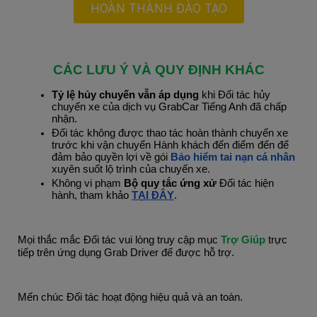
HOÀN THÀNH ĐÀO TẠO
CÁC LƯU Ý VÀ QUY ĐỊNH KHÁC
Tỷ lệ hủy chuyến vẫn áp dụng
 khi Đối tác hủy 
chuyến xe của dịch vụ GrabCar Tiếng Anh đã chấp 
nhận.
Đối tác không được thao tác hoàn thành chuyến xe 
trước khi vận chuyển Hành khách đến điểm đến để 
đảm bảo quyền lợi về gói 
Bảo hiểm tai nạn cá nhân
xuyên suốt lộ trình của chuyến xe.
Không vi phạm
 Bộ quy tắc ứng xử 
Đối tác hiện 
hành, tham khảo
TẠI ĐÂY
.
Mọi thắc mắc Đối tác vui lòng truy cập mục 
Trợ Giúp 
trực 
tiếp trên ứng dụng Grab Driver để được hỗ trợ.
Mến chúc Đối tác hoạt động hiệu quả và an toàn.