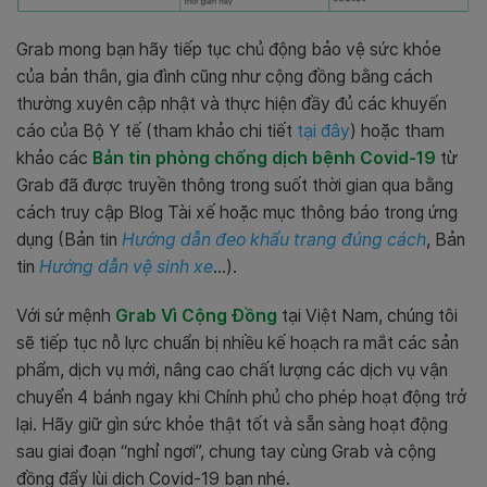
Grab mong bạn hãy tiếp tục chủ động bảo vệ sức khỏe
của bản thân, gia đình cũng như cộng đồng bằng cách
thường xuyên cập nhật và thực hiện đầy đủ các khuyến
cáo của Bộ Y tế (tham khảo chi tiết
tại đây
) hoặc tham
khảo các
Bản tin phòng chống dịch bệnh Covid-19
từ
Grab đã được truyền thông trong suốt thời gian qua bằng
cách truy cập Blog Tài xế hoặc mục thông báo trong ứng
dụng (Bản tin
Hướng dẫn đeo khẩu trang đúng cách
, Bản
tin
Hướng dẫn vệ sinh xe
…).
Với sứ mệnh
Grab Vì Cộng Đồng
tại Việt Nam, chúng tôi
sẽ tiếp tục nỗ lực
chuẩn bị nhiều kế hoạch ra mắt các sản
phẩm, dịch vụ mới,
nâng cao chất lượng các dịch vụ vận
chuyển 4 bánh ngay khi Chính phủ cho phép hoạt động trở
lại.
Hãy giữ gìn sức khỏe thật tốt và sẵn sàng hoạt động
sau giai đoạn “nghỉ ngơi”, chung tay cùng Grab và cộng
đồng
đẩy lùi dịch Covid-19
bạn nhé.