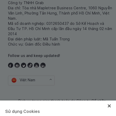
Công ty TNHH Grab
Địa chỉ: Tòa nhà Mapletree Business Centre, 1060 Nguyễn
Văn Linh, Phường Tân Hưng, Thành phố Hồ Chí Minh, Việt
Nam.
Mã số doanh nghiệp: 0312650437 do Sở Kế Hoạch và
Đầu Tư TP. Hồ Chí Minh cấp lần đầu ngày 14 tháng 02 năm
2014
Đại diện pháp luật: Mã Tuấn Trọng
Chức vụ: Giám đốc Điều hành
Follow us and keep updated!
Việt Nam
Dịch vụ trung gian thanh toán do Công ty Cổ phần
Công nghệ và Dịch Vụ Moca cung cấp. Mã số doanh
Sử dụng Cookies
nghiệp: 0106254974