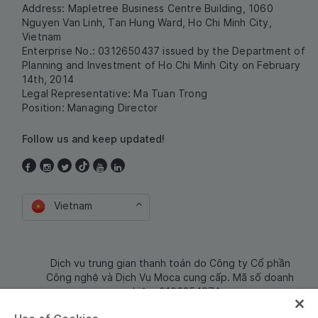
Address: Mapletree Business Centre Building, 1060
Nguyen Van Linh, Tan Hung Ward, Ho Chi Minh City,
Vietnam
Enterprise No.: 0312650437 issued by the Department of
Planning and Investment of Ho Chi Minh City on February
14th, 2014
Legal Representative: Ma Tuan Trong
Position: Managing Director
Follow us and keep updated!
Vietnam
Dịch vụ trung gian thanh toán do Công ty Cổ phần
Công nghệ và Dịch Vụ Moca cung cấp. Mã số doanh
nghiệp: 0106254974