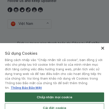
Follow us and keep updated!
Việt Nam
Dịch vụ trung gian thanh toán do Công ty Cổ phần
Công nghệ và Dịch Vụ Moca cung cấp. Mã số doanh
Sử dụng Cookies
nghiệp: 0106254974
Bằng cách nhấp vào “Chấp nhận tất cả cookie”, bạn đồng ý với
việc cho phép lưu trữ cookie trên thiết bị của mình nhằm mục
đích tăng cường việc điều hướng trang web, phân tích việc sử
dụng trang web và để tạo điều kiện cho các hoạt động tiếp thị
của chúng tôi. Vui lòng tham khảo nội dung về Cookies trong
Thông báo Bảo mật của chúng tôi để biết thêm thông
tin.
Thông Báo Bảo Mật
Điều khoản và Chính sách
•
Thông báo Bảo mật
Chấp nhận mọi cookie
© Grab 2010 - 2026
Open App
Grab Driver for Android
Cài đặt cookie