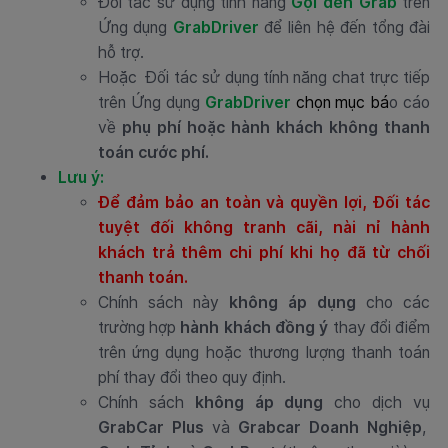
Đối tác sử dụng tính năng
Gọi đến Grab
trên
Ứng dụng
GrabDriver
để liên hệ đến tổng đài
hỗ trợ.
Hoặc Đối tác sử dụng tính năng chat trực tiếp
trên Ứng dụng
GrabDriver
chọn mục
bá
o cáo
về
phụ phí hoặc hành khách không thanh
toán cước phí.
Lưu ý:
Để đảm bảo an toàn và quyền lợi, Đối tác
tuyệt đối không tranh cãi, nài nỉ hành
khách trả thêm chi phí khi họ đã từ chối
thanh toán.
Chính sách này
không áp dụng
cho các
trường hợp
hành khách đồng ý
thay đổi điểm
trên ứng dụng hoặc thương lượng thanh toán
phí thay đổi theo quy định.
Chính sách
không áp dụng
cho dịch vụ
GrabCar Plus
và
Grabcar Doanh Nghiệp
,