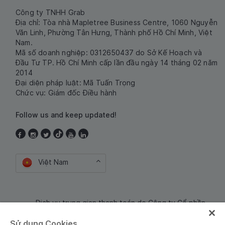
Công ty TNHH Grab
Địa chỉ: Tòa nhà Mapletree Business Centre, 1060 Nguyễn
Văn Linh, Phường Tân Hưng, Thành phố Hồ Chí Minh, Việt
Nam.
Mã số doanh nghiệp: 0312650437 do Sở Kế Hoạch và
Đầu Tư TP. Hồ Chí Minh cấp lần đầu ngày 14 tháng 02 năm
2014
Đại diện pháp luật: Mã Tuấn Trọng
Chức vụ: Giám đốc Điều hành
Follow us and keep updated!
Việt Nam
Dịch vụ trung gian thanh toán do Công ty Cổ phần
Công nghệ và Dịch Vụ Moca cung cấp. Mã số doanh
Sử dụng Cookies
nghiệp: 0106254974