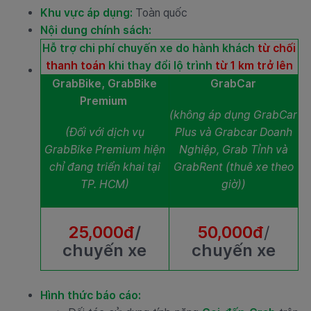
Khu vực áp dụng:
Toàn quốc
Nội dung chính sách:
Hỗ trợ chi phí chuyến xe do hành khách
từ chối
thanh toán
khi thay đổi lộ trình
từ
1 km
trở lên
GrabBike, GrabBike
GrabCar
Premium
(không áp dụng GrabCar
(Đối với dịch vụ
Plus và Grabcar Doanh
GrabBike Premium
hiện
Nghiệp,
Grab Tỉnh và
chỉ đang triển khai tại
GrabRent (thuê xe theo
TP. HCM)
giờ))
25,000đ
/
50,000đ
/
chuyến xe
chuyến xe
Hình thức báo cáo: