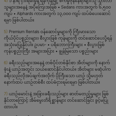
4)
၁ နာရီ ငှားရမ်းမှုနဲ့ ရန်ကုန်မြို့ စက်မှုဇုန်နေရာများသို့ သွားလာ
သူများအနေနဲ့ အပိုကြေးအဖြစ် • Sedans ကားအတွက် ၆,၅၀၀
ကျပ် • Alphards ကားအတွက် ၁၃,၀၀၀ ကျပ် ထပ်မံပေးဆောင်
ရမှာ ဖြစ်ပါတယ်။
5)
Premium Rentals ဝန်ဆောင်မှုများကို ကြီးမားသော
ကိုယ်ပိုင်ပစ္စည်းများ၊ စီးပွားဖြစ် ကုန်များကို တင်ဆောင်ပေးပို့ရန်
အသုံးမပြုနိုင်ပါ။ ဥပမာ- • ပရိဘောဂကြီးများ • စီးပွားဖြစ်
ကုန်ပစ္စည်းကြီး အများအပြား • ချွန်မြသော ပစ္စည်းများ
6)
ခရီးသည်များအနေနဲ့ တစ်ပိုင်တစ်နိုင်စာ အိတ်များကို နောက်
ဖုံးနဲ့ ယာဉ်အတွင်း သယ်ဆောင်နိုင်ပါတယ်။ အိတ်များ မဆံ့ပါက
ခရီးသည်လိုအပ်ချက်အလိုက် ပိုကြီးသော ယာဉ် သို့မဟုတ်
နောက်ထပ် ယာဉ်တစ်စီး ထပ်မံငှားရမ်းရမှာ ဖြစ်ပါတယ်။
7)
ယာဉ်မောင်းနဲ့ အခြားခရီးသည်များ ဓာတ်မတည့်မှုများ ဖြစ်
နိုင်တာကြောင့် အိမ်မွေးတိရိစ္ဆာန်များ တင်ဆောင်ခြင်း ခွင့်မပြု
ထားပါ။