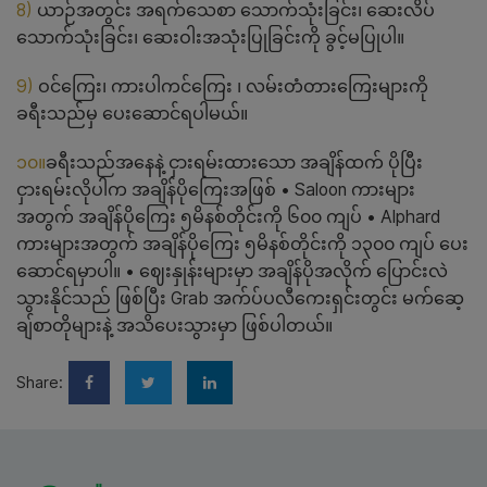
8)
ယာဉ်အတွင်း အရက်သေစာ သောက်သုံးခြင်း၊ ဆေးလိပ်
သောက်သုံးခြင်း၊ ဆေးဝါးအသုံးပြုခြင်းကို ခွင့်မပြုပါ။
9)
ဝင်ကြေး၊ ကားပါကင်ကြေး ၊ လမ်းတံတားကြေးများကို
ခရီးသည်မှ ပေးဆောင်ရပါမယ်။
၁၀။
ခရီးသည်အနေနဲ့ ငှားရမ်းထားသော အချိန်ထက် ပိုပြီး
ငှားရမ်းလိုပါက အချိန်ပိုကြေးအဖြစ် • Saloon ကားများ
အတွက် အချိန်ပိုကြေး ၅မိနစ်တိုင်းကို ၆၀၀ ကျပ် • Alphard
ကားများအတွက် အချိန်ပိုကြေး ၅မိနစ်တိုင်းကို ၁၃၀၀ ကျပ် ပေး
ဆောင်ရမှာပါ။ • ဈေးနှုန်းများမှာ အချိန်ပိုအလိုက် ပြောင်းလဲ
သွားနိုင်သည် ဖြစ်ပြီး Grab အက်ပ်ပလီကေးရှင်းတွင်း မက်ဆေ့
ချ်စာတိုများနဲ့ အသိပေးသွားမှာ ဖြစ်ပါတယ်။
Share: