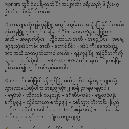
Alphard တွင် ခုံပေါ်မူတည်ပြီး အများဆုံး ခရီးသည် ၆ ဦးမှ ၇
ဦးထိသာ စီးနိုင်ပါတယ်။
2)
ကားများကို ရန်ကုန်မြို့အတွင်းတွင်သာ အသုံးပြုနိုင်ပါတယ်။
ရန်ကုန်မြို့တွင်းတွင် • မြောက်ပိုင်း- မင်္ဂလာဒုံနဲ့ ရွှေပြည်သာ
အထိ • အနောက်ပိုင်း – လှိုင်သာယာ အထိ • အရှေ့ပိုင်း – အရှေ့
ဒဂုံနဲ့ ဒဂုံဆိပ်ကမ်း အထိ • တောင်ပိုင်း – ဆိပ်ကြီးခနောင်တိုနဲ့
ဒလ အထိ သတ်မှတ်ထားပါတယ်။ • ရန်ကုန်မြို့ အပြင်ဘက်ကို
သွားလာမယ်ဆိုပါက 0997-747-8787 ကို ၅ ရက် ကြိုတင်ပြီး
ဖုန်းဆက်၍ ဘွတ်ကင်လုပ်ပေးပါ။
3)
‌အောက်ဖော်ပြပါ ရန်ကုန်မြို့ စက်မှုဇုန်များနဲ့ နေရာများသို့
သွားလာမယ်ဆိုပါက အနည်းဆုံး ၂ နာရီ ငှားရမ်းရမှာပါ။
• မှော်ဘီ • သီလဝါ/ သန်လျင် • ဒဂုံဆိပ်ကမ်း • ရွှေလင်ဗန်း
စက်မှုဇုန် • လှိုင်သာယာ စက်မှုဇုန် • စော်ဘွားကြီးကုန်း (ပြည်
လမ်း- ၁၀ မိုင်) • ပေါက်တောဝ (အင်းစိန်လမ်း) • ဒညင်းကုန်း
လမ်းဆုံ • လှော်ကား အမျိုးသားဥယျာဉ်