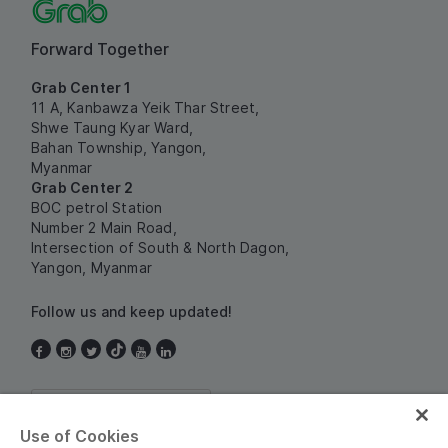
Forward Together
Grab Center 1
11 A, Kanbawza Yeik Thar Street,
Shwe Taung Kyar Ward,
Bahan Township, Yangon,
Myanmar
Grab Center 2
BOC petrol Station
Number 2 Main Road,
Intersection of South & North Dagon,
Yangon, Myanmar
Follow us and keep updated!
Myanmar
Use of Cookies