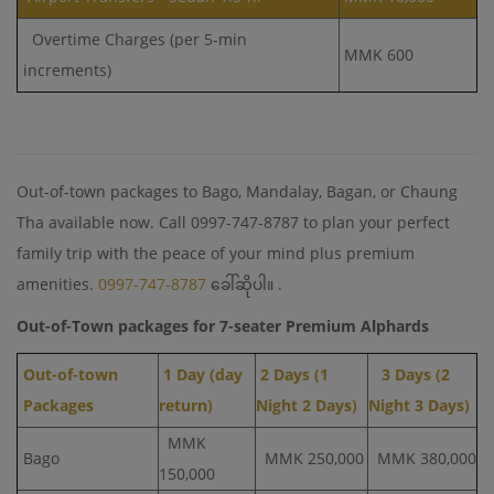
Overtime Charges (per 5-min
MMK 600
increments)
Out-of-town packages to Bago, Mandalay, Bagan, or Chaung
Tha available now. Call 0997-747-8787 to plan your perfect
family trip with the peace of your mind plus premium
amenities.
0997-747-8787
ခေါ်ဆိုပါ။ .
Out-of-Town packages for 7-seater Premium Alphards
Out-of-town
1 Day (day
2 Days (1
3 Days (2
Packages
return)
Night 2 Days)
Night 3 Days)
MMK
Bago
MMK 250,000
MMK 380,000
150,000