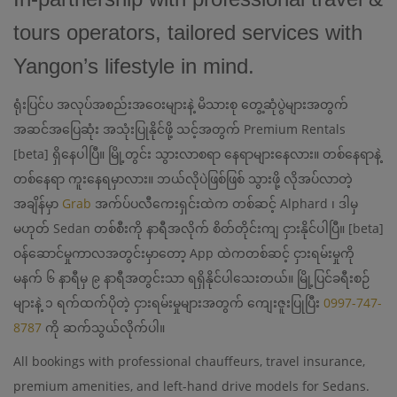
tours operators, tailored services with
Yangon’s lifestyle in mind.
ရုံးပြင်ပ အလုပ်အစည်းအဝေးများနဲ့ မိသားစု တွေ့ဆုံပွဲများအတွက်
အဆင်အပြေဆုံး အသုံးပြုနိုင်ဖို့ သင့်အတွက် Premium Rentals
[beta] ရှိနေပါပြီ။ မြို့တွင်း သွားလာစရာ နေရာများနေလား။ တစ်နေရာနဲ့
တစ်နေရာ ကူးနေရမှာလား။ ဘယ်လိုပဲဖြစ်ဖြစ် သွားဖို့ လိုအပ်လာတဲ့
အချိန်မှာ
Grab
အက်ပ်ပလီကေးရှင်းထဲက တစ်ဆင့် Alphard ၊ ဒါမှ
မဟုတ် Sedan တစ်စီးကို နာရီအလိုက် စိတ်တိုင်းကျ ငှားနိုင်ပါပြီ။ [beta]
ဝန်ဆောင်မှုကာလအတွင်းမှာတော့ App ထဲကတစ်ဆင့် ငှားရမ်းမှုကို
မနက် ၆ နာရီမှ ၉ နာရီအတွင်းသာ ရရှိနိုင်ပါသေးတယ်။ မြို့ပြင်ခရီးစဉ်
များနဲ့ ၁ ရက်ထက်ပိုတဲ့ ငှားရမ်းမှုများအတွက် ကျေးဇူးပြုပြီး
0997-747-
8787
ကို ဆက်သွယ်လိုက်ပါ။
All bookings with professional chauffeurs, travel insurance,
premium amenities, and left-hand drive models for Sedans.