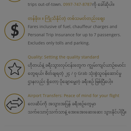
trips out-of-town.
0997-747-8787
ကို ခေါ်ဆိုပါ။
တန်ဖိုး။ ။ ကြိုသိနိုင်တဲ့ တစ်သမတ်တည်းဈေး
Fares inclusive of fuel, chauffeur charges and
Personal Trip Insurance for up to 7 passengers.
Excludes only tolls and parking.
Quality: Setting the quality standard
ဟိုတယ်နဲ့ ခရီးသွားလုပ်ငန်းတွေက ကျွမ်းကျင်ယာဉ်မောင်း
တွေရယ်၊ စိတ်ချရတဲ့ ၂၄ / ၇ Grab သုံးစွဲသူဝန်ဆောင်မှု
ဌာနလည်း ရှိတော့ ပိုချောမွေ့တဲ့ ခရီးစဉ် ဖြစ်ပြီပေါ့။
Airport Transfers: Peace of mind for your flight
လေဆိပ်ကို အသွားအပြန် ခရီးစဉ်တွေမှာ
သက်သောင့်သက်သာနဲ့ အေးအေးဆေးဆေး သွားနိုင်ပါပြီ။