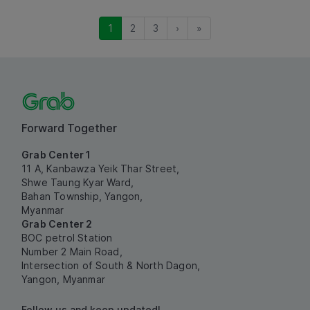
(current)
1
2
3
›
»
Forward Together
Grab Center 1
11 A, Kanbawza Yeik Thar Street,
Shwe Taung Kyar Ward,
Bahan Township, Yangon,
Myanmar
Grab Center 2
BOC petrol Station
Number 2 Main Road,
Intersection of South & North Dagon,
Yangon, Myanmar
Follow us and keep updated!