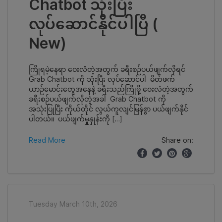
Chatbot သုံးပြီး
လုပ်ဆောင်နိုင်ပါပြီ (
New)
ကြိုရမဲ့နေရာ ဝေးလံတဲ့အတွက် ခရီးစဉ်ပယ်ဖျက်လိုရင်
Grab Chatbot ကို သုံးပြီး လုပ်ဆောင်ပါ မိတ်ဖက်
ယာဉ်မောင်းတွေအနေနဲ့ ခရီးသည်ကြိုဖို့ ဝေးလံတဲ့အတွက်
ခရီးစဉ်ပယ်ဖျက်လိုတဲ့အခါ Grab Chatbot ကို
အသုံးပြုပြီး ကိုယ်တိုင် လွယ်ကူလျင်မြန်စွာ ပယ်ဖျက်နိုင်
ပါတယ်။ ပယ်ဖျက်မှုနှုန်းကို […]
Read More
Share on:
Tuesday March 10th, 2026