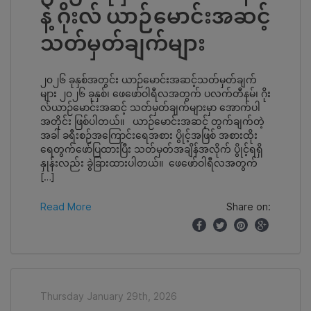
နဲ့ ဂိုးလ် ယာဉ်မောင်းအဆင့်
သတ်မှတ်ချက်များ
၂၀၂၆ ခုနှစ်အတွင်း ယာဉ်မောင်းအဆင့်သတ်မှတ်ချက်
များ ၂၀၂၆ ခုနှစ်၊ ‌ဖေဖော်ဝါရီလအတွက် ပလက်တီနမ်၊ ဂိုး
လ်ယာဉ်မောင်းအဆင့် သတ်မှတ်ချက်များမှာ အောက်ပါ
အတိုင်း ဖြစ်ပါတယ်။ ယာဉ်မောင်းအဆင့် တွက်ချက်တဲ့
အခါ ခရီးစဉ်အကြောင်းရေအစား ပွိုင့်အဖြစ် အစားထိုး
ရေတွက်ဖော်ပြထားပြီး သတ်မှတ်အချိန်အလိုက် ပွိုင့်ရရှိ
နှုန်းလည်း ခွဲခြားထားပါတယ်။ ဖေဖော်ဝါရီလအတွက်
[…]
Read More
Share on:
Thursday January 29th, 2026