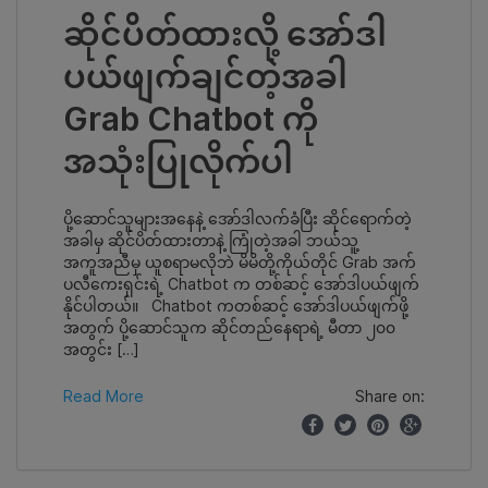
ဆိုင်ပိတ်ထားလို့ အော်ဒါ
ပယ်ဖျက်ချင်တဲ့အခါ
Grab Chatbot ကို
အသုံးပြုလိုက်ပါ
ပို့ဆောင်သူများအနေနဲ့ အော်ဒါလက်ခံပြီး ဆိုင်ရောက်တဲ့
အခါမှ ဆိုင်ပိတ်ထားတာနဲ့ ကြုံတဲ့အခါ ဘယ်သူ့
အကူအညီမှ ယူစရာမလိုဘဲ မိမိတို့ကိုယ်တိုင် Grab အက်
ပလီကေးရှင်းရဲ့ Chatbot က တစ်ဆင့် အော်ဒါပယ်ဖျက်
နိုင်ပါတယ်။ Chatbot ကတစ်ဆင့် အော်ဒါပယ်ဖျက်ဖို့
အတွက် ပို့ဆောင်သူက ဆိုင်တည်နေရာရဲ့ မီတာ ၂၀၀
အတွင်း […]
Read More
Share on: