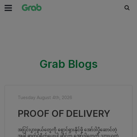
Grab Blogs
Tuesday August 4th, 2026
PROOF OF DELIVERY
အငြင်းပွားဖွယ်တွေကို ရှောင်ရှားနိုင်ဖို့ အော်ဒါပို့ဆောင်တဲ့
အခါ ဓာတ်ပုံရိုက်ပေးပါ ဆိုင်က အော်ဒါတွေကို သွားယူတဲ့