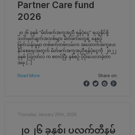
Partner Care fund
2026
၂၀၂၆ ခုနှစ် “မိတ်ဖက်အကူအညီ ရန်ပုံငွေ” ရယူနိုင်ဖို့
သတ်မှတ်ချက်အသစ်များ မိတ်ဖက်တွေရဲ့ နေ့စဉ်
ဖြတ်သန်းမှုမှာ တစ်ဖက်တစ်လမ်းက အထောက်အကူပေး
နိုင်စေရေးအတွက် မိတ်ဖက်အကူအညီရန်ပုံငွေကို ၂၀၂၂
ခုနှစ် ဩဂုတ်လ က စတင်ပြီး နှစ်စဉ် ပံ့ပိုးပေးလာခဲ့တာ
အခု […]
Read More
Share on:
Thursday January 29th, 2026
၂၀၂၆ ခုနှစ်၊ ပလက်တီနမ်