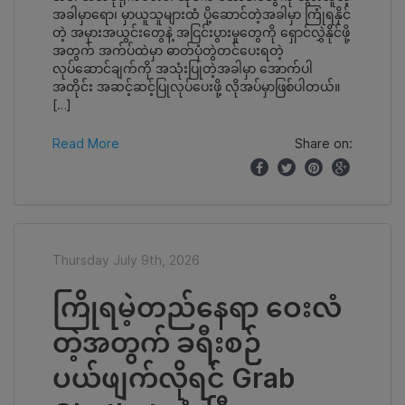
အခါမှာရော၊ မှာယူသူများထံ ပို့ဆောင်တဲ့အခါမှာ ကြုံရနိုင်
တဲ့ အမှားအယွင်းတွေနဲ့ အငြင်းပွားမှုတွေကို ရှောင်လွှဲနိုင်ဖို့
အတွက် အက်ပ်ထဲမှာ ဓာတ်ပုံတွဲတင်ပေးရတဲ့
လုပ်ဆောင်ချက်ကို အသုံးပြုတဲ့အခါမှာ အောက်ပါ
အတိုင်း အဆင့်ဆင့်ပြုလုပ်ပေးဖို့ လိုအပ်မှာဖြစ်ပါတယ်။
[…]
Read More
Share on:
Thursday July 9th, 2026
ကြိုရမဲ့တည်နေရာ ဝေးလံ
တဲ့အတွက် ခရီးစဉ်
ပယ်ဖျက်လိုရင် Grab