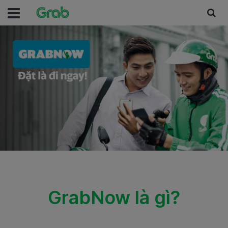
GrabNow là gì?