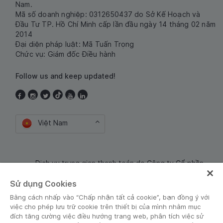
Nam.
Mã số doanh nghiệp: 0312650437 do Sở Kế Hoạch và
Đầu Tư TP. Hồ Chí Minh cấp lần đầu ngày 14 tháng 02 năm
2014
Đại diện pháp luật: Mã Tuấn Trọng
Chức vụ: Giám đốc Điều hành
Follow us and keep updated!
Việt Nam
Dịch vụ trung gian thanh toán do Công ty Cổ phần
Công nghệ và Dịch Vụ Moca cung cấp. Mã số doanh
Sử dụng Cookies
nghiệp: 0106254974
Bằng cách nhấp vào “Chấp nhận tất cả cookie”, bạn đồng ý với
việc cho phép lưu trữ cookie trên thiết bị của mình nhằm mục
đích tăng cường việc điều hướng trang web, phân tích việc sử