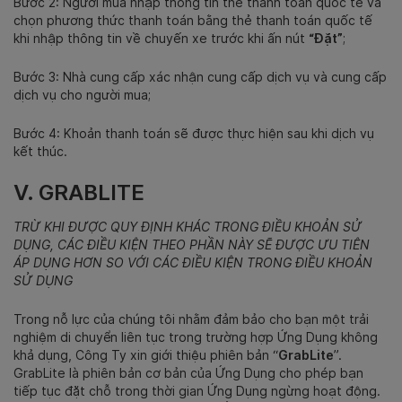
Bước 2: Người mua nhập thông tin thẻ thanh toán quốc tế và
chọn phương thức thanh toán bằng thẻ thanh toán quốc tế
khi nhập thông tin về chuyến xe trước khi ấn nút
“Đặt”
;
Bước 3: Nhà cung cấp xác nhận cung cấp dịch vụ và cung cấp
dịch vụ cho người mua;
Bước 4: Khoản thanh toán sẽ được thực hiện sau khi dịch vụ
kết thúc.
V. GRABLITE
TRỪ KHI ĐƯỢC QUY ĐỊNH KHÁC TRONG ĐIỀU KHOẢN SỬ
DỤNG, CÁC ĐIỀU KIỆN THEO PHẦN NÀY SẼ ĐƯỢC ƯU TIÊN
ÁP DỤNG HƠN SO VỚI CÁC ĐIỀU KIỆN TRONG ĐIỀU KHOẢN
SỬ DỤNG
Trong nỗ lực của chúng tôi nhằm đảm bảo cho bạn một trải
nghiệm di chuyển liên tục trong trường hợp Ứng Dụng không
khả dụng, Công Ty xin giới thiệu phiên bản “
GrabLite
”.
GrabLite là phiên bản cơ bản của Ứng Dụng cho phép bạn
tiếp tục đặt chỗ trong thời gian Ứng Dụng ngừng hoạt động.