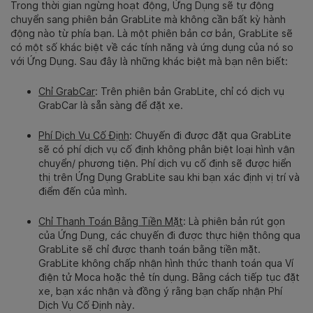
Trong thời gian ngừng hoạt động, Ứng Dụng sẽ tự động
chuyển sang phiên bản GrabLite mà không cần bất kỳ hành
động nào từ phía bạn. Là một phiên bản cơ bản, GrabLite sẽ
có một số khác biệt về các tính năng và ứng dụng của nó so
với Ứng Dụng. Sau đây là những khác biệt mà bạn nên biết:
Chỉ GrabCar
: Trên phiên bản GrabLite, chỉ có dịch vụ
GrabCar là sẵn sàng để đặt xe.
Phí Dịch Vụ Cố Định
: Chuyến đi được đặt qua GrabLite
sẽ có phí dịch vụ cố định không phân biệt loại hình vận
chuyển/ phương tiện. Phí dịch vụ cố định sẽ được hiển
thị trên Ứng Dụng GrabLite sau khi bạn xác định vị trí và
điểm đến của mình.
Chỉ Thanh Toán Bằng Tiền Mặt
: Là phiên bản rút gọn
của Ứng Dụng, các chuyến đi được thực hiện thông qua
GrabLite sẽ chỉ được thanh toán bằng tiền mặt.
GrabLite không chấp nhận hình thức thanh toán qua Ví
điện tử Moca hoặc thẻ tín dụng. Bằng cách tiếp tục đặt
xe, bạn xác nhận và đồng ý rằng bạn chấp nhận Phí
Dịch Vụ Cố Định này.