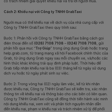
có trách nhiệm giải quyết khiếu nại và trả lời người mua.
Cách 2: Khiếu nại với Công ty TNHH GrabTaxi
Người mua có thể khiếu nại về dịch vụ của nhà cung cấp với
Công ty TNHH GrabTaxi theo quy trình sau:
Bước 1: Phản hồi với Công ty TNHH GrabTaxi bằng cách gọi
điện thoại đến số
(028) 7108 7108
–
(024) 7108 7108
, gửi
phản hồi qua mục “
Trợ Giúp
” trong ứng dụng Grab hoặc trang
help.grab.com, từ trang mạng xã hội Facebook chính thức của
Grab, từ ứng dụng Grab ngay sau mỗi chuyến xe, và/hoặc các
hình thức khác không trái quy định pháp luật. Thời hiệu để
Grab tiếp nhận khiếu nại là ba (03) tháng kể từ ngày sử dụng
dịch vụ hoặc từ ngày phát sinh sự việc.
Bước 2: Trong vòng hai (02) ngày làm việc, kể từ khi nhận
được khiếu nại, Công ty TNHH GrabTaxi sẽ kiểm tra, xác nhận
thông tin về khiếu nại và thông báo cho các bên có liên quan.
Công ty TNHH GrabTaxi cũng sẽ đồng thời tiến hành xác minh
nội dung khiếu nại, xem xét và phân tích nguyên nhân dẫn
đến khiếu nại, phạm vi khiếu nại và trách nhiệm xử lý để phối