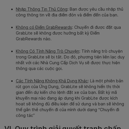
Nhập Thông Tin Thủ Công
: Bạn được yêu cầu nhập thủ
công thông tin về địa điểm đón và điểm đến của bạn.
Không có Điểm GrabRewards
: Chuyến đi được đặt qua
GrabLite sẽ không được hưởng bất kỳ Điểm
GrabRewards nào.
Không Có Tính Năng Trò Chuyện
: Tính năng trò chuyện
trong GrabLite sẽ bị tắt. Do đó, phương tiện liên lạc duy
nhất với các Nhà Cung Cấp Dịch Vụ sẽ được thực hiện
thông qua các cuộc gọi.
Các Tính Năng Không Khả Dụng Khác
: Là một phiên bản
rút gọn của Ứng Dụng, GrabLite sẽ không hiển thị thời
gian đến dự kiến cho lệnh đặt xe của bạn. Bất kỳ mã
khuyến mại nào đang áp dụng khi GrabLite được kích
hoạt sẽ không đủ điều kiện để sử dụng và bạn sẽ không
thể gắn thẻ chuyến đi của mình dưới dạng “Chuyến đi
công tác”
VI. Quy trình giải quyết tranh chấp,