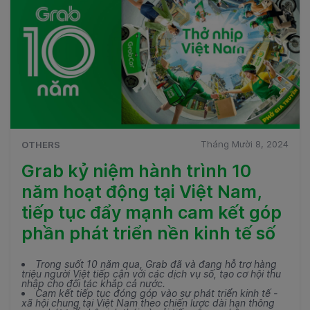
Tháng Mười 8, 2024
OTHERS
Grab kỷ niệm hành trình 10
năm hoạt động tại Việt Nam,
tiếp tục đẩy mạnh cam kết góp
phần phát triển nền kinh tế số
Trong suốt 10 năm qua, Grab đã và đang hỗ trợ hàng
triệu người Việt tiếp cận với các dịch vụ số, tạo cơ hội thu
nhập cho đối tác khắp cả nước.
Cam kết tiếp tục đóng góp vào sự phát triển kinh tế -
xã hội chung tại Việt Nam theo chiến lược dài hạn thông