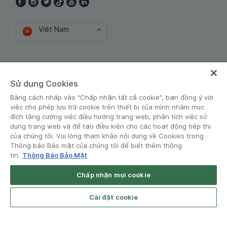
Việt Nam
Dịch vụ trung gian thanh toán do Công ty Cổ phần
Công nghệ và Dịch Vụ Moca cung cấp. Mã số doanh
Sử dụng Cookies
nghiệp: 0106254974
Bằng cách nhấp vào “Chấp nhận tất cả cookie”, bạn đồng ý với
việc cho phép lưu trữ cookie trên thiết bị của mình nhằm mục
đích tăng cường việc điều hướng trang web, phân tích việc sử
dụng trang web và để tạo điều kiện cho các hoạt động tiếp thị
của chúng tôi. Vui lòng tham khảo nội dung về Cookies trong
Thông báo Bảo mật của chúng tôi để biết thêm thông
tin.
Thông Báo Bảo Mật
Điều khoản và Chính sách
•
Thông báo Bảo mật
Chấp nhận mọi cookie
© Grab 2010 - 2026
Cài đặt cookie