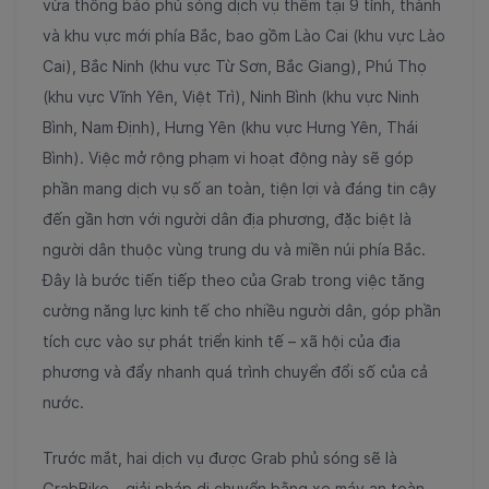
vừa thông báo phủ sóng dịch vụ thêm tại 9 tỉnh, thành
và khu vực mới phía Bắc, bao gồm Lào Cai (khu vực Lào
Cai), Bắc Ninh (khu vực Từ Sơn, Bắc Giang), Phú Thọ
(khu vực Vĩnh Yên, Việt Trì), Ninh Bình (khu vực Ninh
Bình, Nam Định), Hưng Yên (khu vực Hưng Yên, Thái
Bình). Việc mở rộng phạm vi hoạt động này sẽ góp
phần mang dịch vụ số an toàn, tiện lợi và đáng tin cậy
đến gần hơn với người dân địa phương, đặc biệt là
người dân thuộc vùng trung du và miền núi phía Bắc.
Đây là bước tiến tiếp theo của Grab trong việc tăng
cường năng lực kinh tế cho nhiều người dân, góp phần
tích cực vào sự phát triển kinh tế – xã hội của địa
phương và đẩy nhanh quá trình chuyển đổi số của cả
nước.
Trước mắt, hai dịch vụ được Grab phủ sóng sẽ là
GrabBike – giải pháp di chuyển bằng xe máy an toàn,