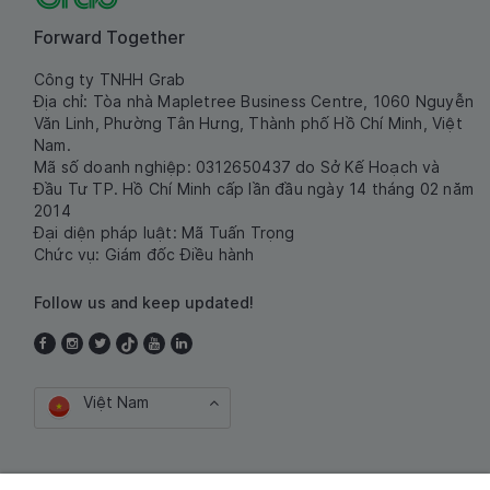
Forward Together
Công ty TNHH Grab
Địa chỉ: Tòa nhà Mapletree Business Centre, 1060 Nguyễn
Văn Linh, Phường Tân Hưng, Thành phố Hồ Chí Minh, Việt
Nam.
Mã số doanh nghiệp: 0312650437 do Sở Kế Hoạch và
Đầu Tư TP. Hồ Chí Minh cấp lần đầu ngày 14 tháng 02 năm
2014
Đại diện pháp luật: Mã Tuấn Trọng
Chức vụ: Giám đốc Điều hành
Follow us and keep updated!
Việt Nam