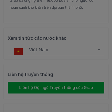
Grab đã ủng hộ thêm
16.000 b
ữa ăn cho người có
hoàn cảnh khó khăn trên địa bàn thành phố.
Xem tin tức các nước khác
Việt Nam
Singapore
Malaysia
Liên hệ truyền thông
Indonesia
Liên hệ Đội ngũ Truyền thông của Grab
Thailand
Philippines