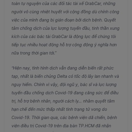
toàn tự nguyện của các đối tác tài xế GrabCar, những
người vô cùng nhiệt huyết với cộng đồng dù chính công
việc của mình đang bị gián đoạn bởi dịch bệnh. Quyết
tâm chống dịch của lực lượng tuyến đầu, tinh thần xung
kích của các bác tài GrabCar là động lực để chúng tôi
tiếp tục nhiều hoạt động hỗ trợ cộng động ý nghĩa hơn
nữa trong thời gian tới.”
“Hiện nay, tình hình dịch vẫn đang diễn biến rất phức
tạp, nhất là biến chủng Delta có tốc độ lây lan nhanh và
nguy hiểm. Chính vì vậy, đội ngũ y, bác sĩ và lực lượng
tuyến đầu chống dịch Covid-19 đang căng sức để điều
trị, hỗ trợ bệnh nhân, người cách ly… nhằm quyết tâm
hạn chế đến mức thấp nhất tình trạng tử vong do
Covid-19. Thời gian qua, các bệnh viện dã chiến, bệnh
viện điều trị Covid-19 trên địa bàn TP.HCM đã nhận