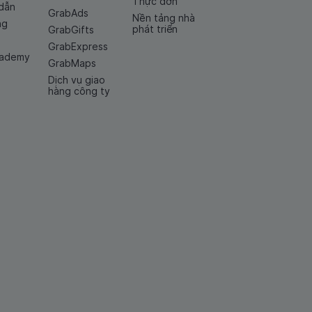
Thực đơn
dẫn
GrabAds
Nền tảng nhà
ng
phát triển
GrabGifts
GrabExpress
cademy
GrabMaps
Dịch vụ giao
hàng công ty