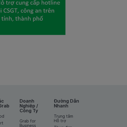
ác
Doanh
Đường Dẫn
Grab
Nghiệp /
Nhanh
Công Ty
od
Trung tâm
Hỗ trợ
Grab for
rt
Business