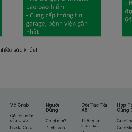
nhiều sức khỏe!
Về Grab
Người
Đối Tác Tài
Hợp T
Dùng
Xế
Cùng 
Câu chuyện
của Grab
Có gì mới?
Thông tin
GrabFo
mới nhất
Inside Grab
Di chuyển
GrabMa