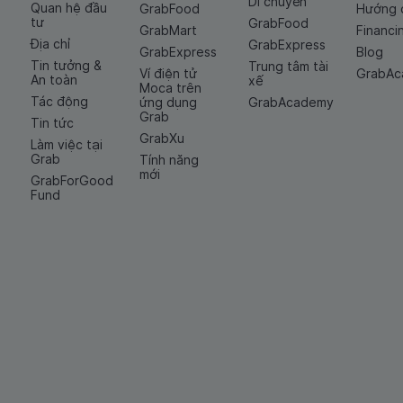
Di chuyển
Quan hệ đầu
GrabFood
Hướng 
tư
GrabFood
GrabMart
Financi
Địa chỉ
GrabExpress
GrabExpress
Blog
Tin tưởng &
Trung tâm tài
Ví điện tử
GrabA
An toàn
xế
Moca trên
Tác động
ứng dụng
GrabAcademy
Grab
Tin tức
GrabXu
Làm việc tại
Grab
Tính năng
mới
GrabForGood
Fund