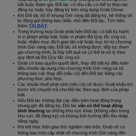
bắt buộc tham gia. Đối tác có nhu cầu có thể tự thao tác
đăng ký hoặc hủy đăng ký trên ứng dụng Grab Driver.
Khi Đối tác bỏ lỡ khung Giờ vàng đã đăng ký, hệ thống sẽ
tự động gửi thông báo nhắc nhở đến Đối tác. Tìm hiểu
thêm
TẠI ĐÂY
.
Trong trường hợp Grab phát hiện Đối tác có bất kỳ hành
vi vi phạm pháp luật, hoặc vi phạm Bộ Quy tắc ứng xử,
hoặc nhằm mục đích gian lận và/ hoặc trục lợi từ chương
trình Giờ vàng này, Đối tác sẽ không được tiếp tục tham
gia chương trình, bị hủy kết quả và có thể bị xử lý theo
quy định tại Bộ Quy tắc ứng xử.
Grab có toàn quyền quyết định, thay đổi bất kỳ điều kiện
điều khoản áp dụng cho chương trình Giờ vàng và sẽ
thông báo các thay đổi (nếu có) đến Đối tác bằng các
phương thức phù hợp.
Các khoản thuế phát sinh (nếu có) sẽ được Grab khấu trừ
trước khi chuyển trả cho Đối tác theo quy định của pháp
luật.
Nếu Đối tác không đạt các điều kiện hoạt động trong
khung giờ đã đăng ký, Đối tác
vẫn có thể hoạt động
bình thường
tại những khu vực khác (không nằm trong
khu vực đã đăng ký) và không ảnh hưởng đến thu nhập
hằng ngày.
Khi kết thúc thời gian thử nghiệm nêu trên, Grab sẽ có
thông báo mới cập nhật về chương trình Giờ vàng đến