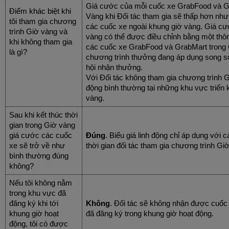
Giá cước của mỗi cuốc xe GrabFood và Gr
Điểm khác biệt khi
Vàng khi Đối tác tham gia sẽ thấp hơn n
tôi tham gia chương
các cuốc xe ngoài khung giờ vàng. Giá cư
trình Giờ vàng và
vàng có thể được điều chỉnh bằng một thôn
khi không tham gia
các cuốc xe GrabFood và GrabMart trong 
là gì?
chương trình thưởng đang áp dụng song song
hội nhận thưởng.
Với Đối tác không tham gia chương trình G
động bình thường tại những khu vực triển 
vàng.
Sau khi kết thúc thời
gian trong Giờ vàng
giá cước các cuốc
Đúng
. Biểu giá linh động chỉ áp dụng với
xe sẽ trở về như
thời gian đối tác tham gia chương trình Gi
bình thường đúng
không?
Nếu tôi không nằm
trong khu vực đã
đăng ký khi tới
Không
. Đối tác sẽ không nhận được cuốc
khung giờ hoạt
đã đăng ký trong khung giờ hoạt động.
động, tôi có được