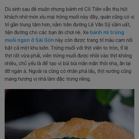
Dù sinh sau đẻ muộn nhưng bánh mì Cô Tiên vẫn thu hút
khách nhờ món xíu mại trứng muối này đây, quán cũng có vị
trí gần trung tâm hơn, nằm trên đường Lê Văn Sỹ sầm uất,
tiện đường cho các bạn ăn chơi nè.
Xe
bánh mì trứng
muối ngon ở Sài Gòn
này còn được trang trí màu cam nổi
bật cả một khu luôn. Trứng muối với thịt viên to tròn, tỉ lệ
thịt rất vừa phải, viên trứng muối được nhồi vào thịt không
nhiều, chủ yếu là để tạo vị bùi bùi mằn mặn thôi nha, ăn lại
đỡ ngán á. Ngoài ra cũng có nhân phá lấu, thịt nướng cũng
mang hương vị nhà làm đặc trưng riêng.