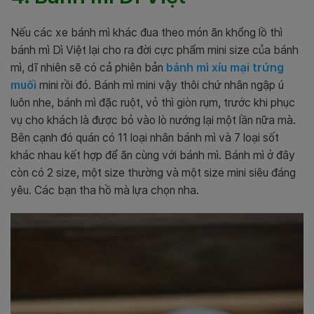
Nếu các xe bánh mì khác đua theo món ăn khổng lồ thì
bánh mì Dì Việt lại cho ra đời cực phẩm mini size của bánh
mì, dĩ nhiên sẽ có cả phiên bản
bánh mì xíu mại trứng
muối
mini rồi đó.
Bánh mì mini vậy thôi chứ nhân ngập ú
luôn nhe, bánh mì đặc ruột, vỏ thì giòn rụm, trước khi phục
vụ cho khách là được bỏ vào lò nướng lại một lần nữa mà
.
Bên cạnh đó quán có
11 loại nhân bánh mì và 7 loại sốt
khác nhau kết hợp để ăn cùng với bánh mì. Bánh mì ở đây
còn có 2 size, một size thường và một size mini siêu đáng
yêu. Các bạn tha hồ mà lựa chọn nha.