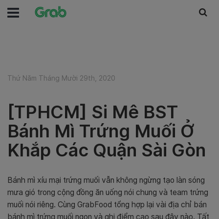
Thứ Năm Tháng Mười 29th, 2020
[TPHCM] Si Mê BST
Bánh Mì Trứng Muối Ở
Khắp Các Quận Sài Gòn
Bánh mì xíu mại trứng muối vẫn không ngừng tạo làn sóng
mưa gió trong cộng đồng ăn uống nói chung và team trứng
muối nói riêng. Cùng GrabFood tổng hợp lại vài địa chỉ bán
bánh mì trứng muối ngon và ghi điểm cao sau đây nào. Tất