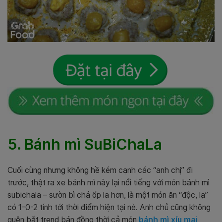
5. Bánh mì SuBiChaLa
Cuối cùng nhưng không hề kém cạnh các “anh chị” đi
trước, thật ra xe bánh mì này lại nổi tiếng với món bánh mì
subichala – sườn bì chả ốp la hơn, là một món ăn “độc, lạ”
có 1-0-2 tính tới thời điểm hiện tại nè. Anh chủ cũng không
quên bắt trend bán đồng thời cả món
bánh mì xíu mại