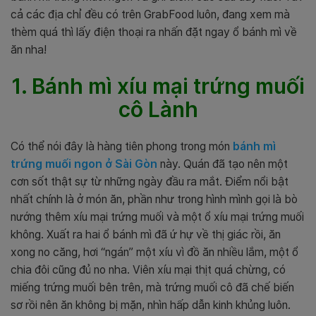
cả các địa chỉ đều có trên GrabFood luôn, đang xem mà
thèm quá thì lấy điện thoại ra nhấn đặt ngay ổ bánh mì về
ăn nha!
1. Bánh mì xíu mại trứng muối
cô Lành
Có thể nói đây là hàng tiên phong trong món
bánh mì
trứng muối ngon ở Sài Gòn
này. Quán đã tạo nên một
cơn sốt thật sự từ những ngày đầu ra mắt. Điểm nổi bật
nhất chính là ở món ăn,
phần như trong hình mình gọi là bò
nướng thêm xíu mại trứng muối và một ổ xíu mại trứng muối
không. Xuất ra hai ổ bánh mì đã ứ hự về thị giác rồi, ăn
xong no căng, hơi “ngán” một xíu vì đồ ăn nhiều lắm, một ổ
chia đôi cũng đủ no nha. Viên xíu mại thịt quá chừng, có
miếng trứng muối bên trên, mà trứng muối cô đã chế biến
sơ rồi nên ăn không bị mặn, nhìn hấp dẫn kinh khủng luôn.