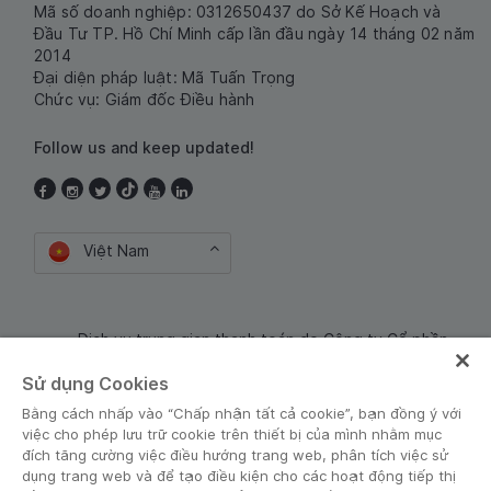
Mã số doanh nghiệp: 0312650437 do Sở Kế Hoạch và
Đầu Tư TP. Hồ Chí Minh cấp lần đầu ngày 14 tháng 02 năm
2014
Đại diện pháp luật: Mã Tuấn Trọng
Chức vụ: Giám đốc Điều hành
Follow us and keep updated!
Việt Nam
Dịch vụ trung gian thanh toán do Công ty Cổ phần
Công nghệ và Dịch Vụ Moca cung cấp. Mã số doanh
Sử dụng Cookies
nghiệp: 0106254974
Bằng cách nhấp vào “Chấp nhận tất cả cookie”, bạn đồng ý với
việc cho phép lưu trữ cookie trên thiết bị của mình nhằm mục
đích tăng cường việc điều hướng trang web, phân tích việc sử
dụng trang web và để tạo điều kiện cho các hoạt động tiếp thị