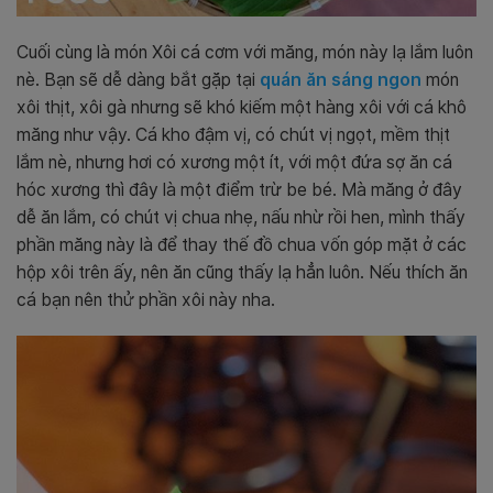
Cuối cùng là món Xôi cá cơm với măng, món này lạ lắm luôn
nè. Bạn sẽ dễ dàng bắt gặp tại
quán ăn sáng ngon
món
xôi thịt, xôi gà nhưng sẽ khó kiếm một hàng xôi với cá khô
măng như vậy. Cá kho đậm vị, có chút vị ngọt, mềm thịt
lắm nè, nhưng hơi có xương một ít, với một đứa sợ ăn cá
hóc xương thì đây là một điểm trừ be bé. Mà măng ở đây
dễ ăn lắm, có chút vị chua nhẹ, nấu nhừ rồi hen, mình thấy
phần măng này là để thay thế đồ chua vốn góp mặt ở các
hộp xôi trên ấy, nên ăn cũng thấy lạ hẳn luôn. Nếu thích ăn
cá bạn nên thử phần xôi này nha.