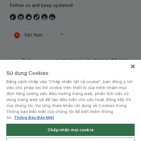
Follow us and keep updated!
Việt Nam
Dịch vụ trung gian thanh toán do Công ty Cổ phần
Công nghệ và Dịch Vụ Moca cung cấp. Mã số doanh
Sử dụng Cookies
nghiệp: 0106254974
Bằng cách nhấp vào “Chấp nhận tất cả cookie”, bạn đồng ý với
việc cho phép lưu trữ cookie trên thiết bị của mình nhằm mục
đích tăng cường việc điều hướng trang web, phân tích việc sử
dụng trang web và để tạo điều kiện cho các hoạt động tiếp thị
của chúng tôi. Vui lòng tham khảo nội dung về Cookies trong
Thông báo Bảo mật của chúng tôi để biết thêm thông
tin.
Thông Báo Bảo Mật
Điều khoản và Chính sách
•
Thông báo Bảo mật
Chấp nhận mọi cookie
© Grab 2010 - 2026