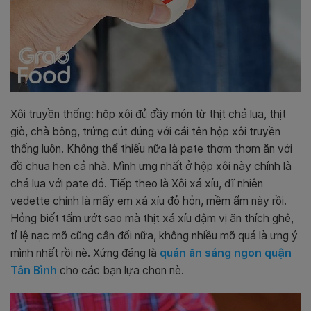
Xôi truyền thống: hộp xôi đủ đầy món từ thịt chả lụa, thịt
giò, chà bông, trứng cút đúng với cái tên hộp xôi truyền
thống luôn. Không thể thiếu nữa là pate thơm thơm ăn với
đồ chua hen cả nhà. Mình ưng nhất ở hộp xôi này chính là
chả lụa với pate đó. Tiếp theo là Xôi xá xíu, dĩ nhiên
vedette chính là mấy em xá xíu đỏ hỏn, mềm ẩm này rồi.
Hỏng biết tẩm ướt sao mà thịt xá xíu đậm vị ăn thích ghê,
tỉ lệ nạc mỡ cũng cân đối nữa, không nhiều mỡ quá là ưng ý
mình nhất rồi nè. Xứng đáng là
quán ăn sáng ngon quận
Tân Bình
cho các bạn lựa chọn nè.