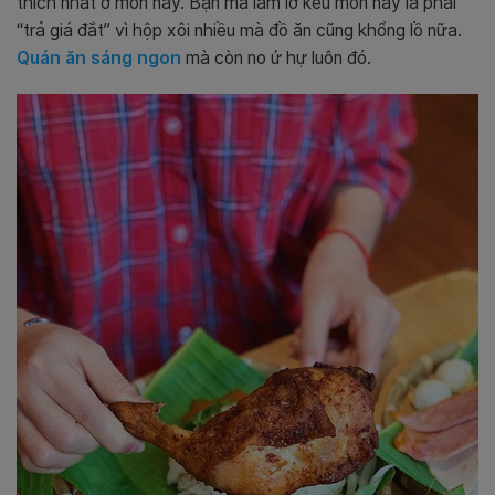
thích nhất ở món này. Bạn mà lầm lỡ kêu món này là phải
“trả giá đắt” vì hộp xôi nhiều mà đồ ăn cũng khổng lồ nữa.
Quán ăn sáng ngon
mà còn no ứ hự luôn đó.