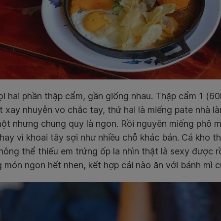
i hai phần thập cẩm, gần giống nhau. Thập cẩm 1 (60k):
ịt xay nhuyễn vo chắc tay, thứ hai là miếng pate nhà là
 một nhưng chung quy là ngon. Rồi nguyên miếng phô m
hay vì khoai tây sợi như nhiều chỗ khác bán. Cá kho t
hông thể thiếu em trứng ốp la nhìn thật là sexy được rồ
g món ngon hết nhen, kết hợp cái nào ăn với bánh mì 