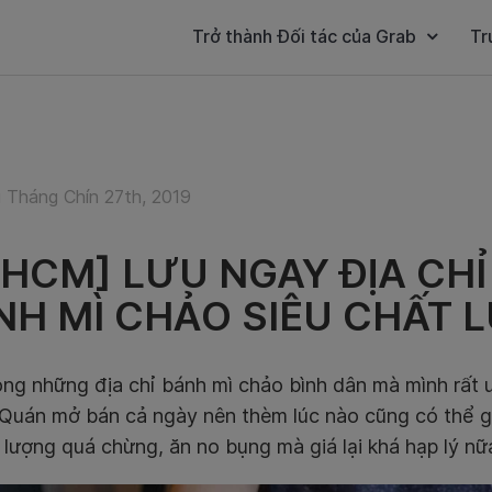
Trở thành Đối tác của Grab
Tr
 Tháng Chín 27th, 2019
PHCM] LƯU NGAY ĐỊA CH
NH MÌ CHẢO SIÊU CHẤT 
ong những địa chỉ bánh mì chảo bình dân mà mình rất
 Quán mở bán cả ngày nên thèm lúc nào cũng có thể gh
t lượng quá chừng, ăn no bụng mà giá lại khá hạp lý nữ