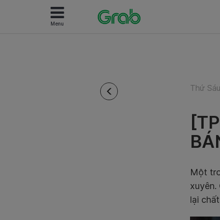
Menu
Thứ Sáu
[T
BÁ
Một tr
xuyên.
lại chấ