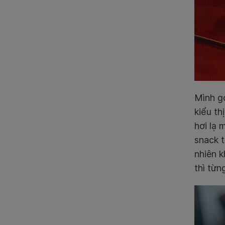
Mình gọ
kiểu th
hơi lạ
snack t
nhiên k
thì từn