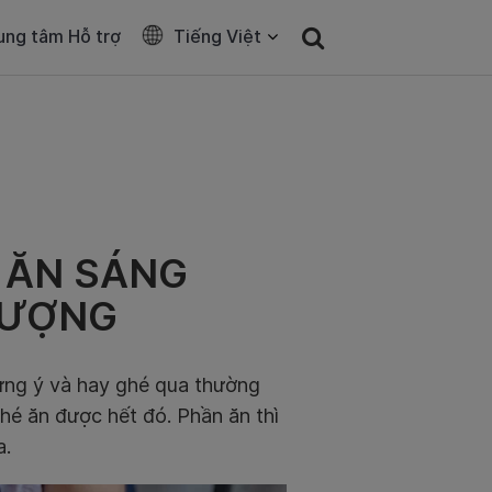
ung tâm Hỗ trợ
Tiếng Việt
Ỉ ĂN SÁNG
LƯỢNG
 ưng ý và hay ghé qua thường
é ăn được hết đó. Phần ăn thì
a.