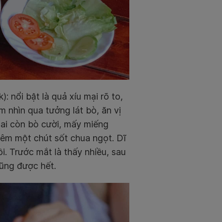
 nổi bật là quả xíu mại rõ to,
m nhìn qua tưởng lát bò, ăn vị
ai còn bò cười, mấy miếng
hêm một chút sốt chua ngọt. Dĩ
i. Trước mắt là thấy nhiều, sau
cũng được hết.