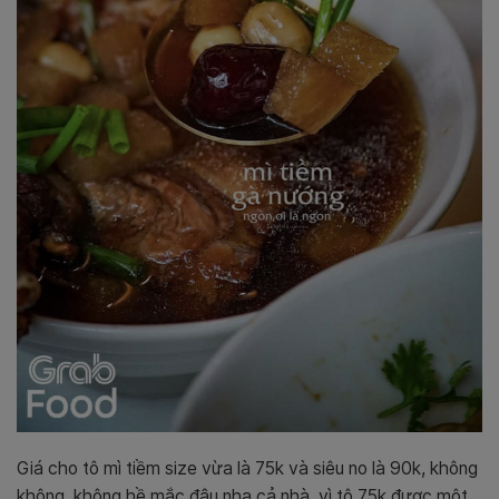
Giá cho tô mì tiềm size vừa là 75k và siêu no là 90k, không
không, không hề mắc đâu nha cả nhà, vì tô 75k được một