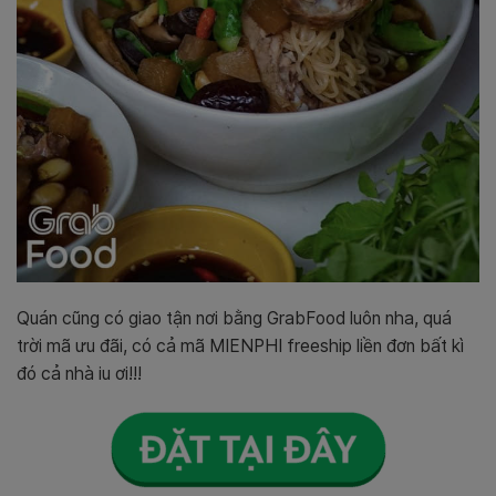
Quán cũng có giao tận nơi bằng GrabFood luôn nha, quá
trời mã ưu đãi, có cả mã MIENPHI freeship liền đơn bất kì
đó cả nhà iu ơi!!!