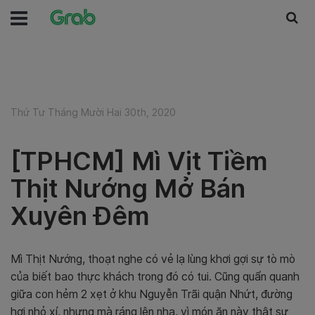
Thứ Tư Tháng Mười Hai 30th, 2020
[TPHCM] Mì Vịt Tiềm
Thịt Nướng Mở Bán
Xuyên Đêm
Mì Thịt Nướng, thoạt nghe có vẻ lạ lùng khơi gợi sự tò mò
của biết bao thực khách trong đó có tui. Cũng quẩn quanh
giữa con hẻm 2 xẹt ở khu Nguyễn Trãi quận Nhứt, đường
hơi nhỏ xí, nhưng mà ráng lên nha, vì món ăn này thật sự