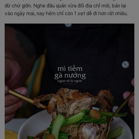
đừ chứ giỡn. Nghe đâu quán vừa đổi địa chỉ mới, bán lại
vào ngày mai, nay hẻm chỉ còn 1 xẹt dễ đi hơn rất nhiều.