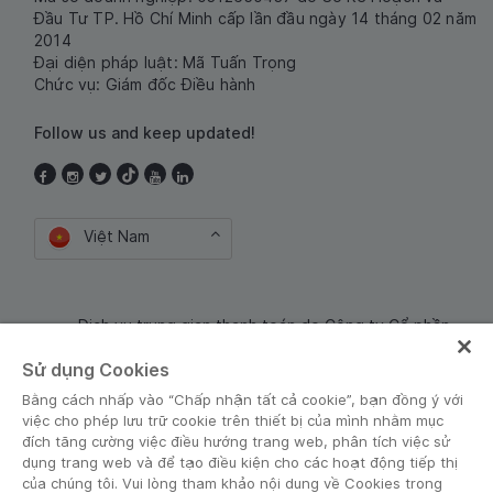
Đầu Tư TP. Hồ Chí Minh cấp lần đầu ngày 14 tháng 02 năm
2014
Đại diện pháp luật: Mã Tuấn Trọng
Chức vụ: Giám đốc Điều hành
Follow us and keep updated!
Việt Nam
Dịch vụ trung gian thanh toán do Công ty Cổ phần
Công nghệ và Dịch Vụ Moca cung cấp. Mã số doanh
Sử dụng Cookies
nghiệp: 0106254974
Bằng cách nhấp vào “Chấp nhận tất cả cookie”, bạn đồng ý với
việc cho phép lưu trữ cookie trên thiết bị của mình nhằm mục
đích tăng cường việc điều hướng trang web, phân tích việc sử
dụng trang web và để tạo điều kiện cho các hoạt động tiếp thị
của chúng tôi. Vui lòng tham khảo nội dung về Cookies trong