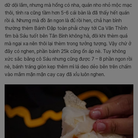
dữ dội lắm, nhưng mà hổng có nha, quán nho nhỏ mộc mạc
thôi, tính ra cũng tầm hơn 5-6 cái bàn là đã thấy hết quán
rồi á. Nhưng mà đồ ăn ngon là đủ rồi hen, chả hạn bình
thường thèm Bánh Đập toàn phải chạy tới Ca Văn Thỉnh
tìm bà Sáu tuốt bên Tân Bình không hà, đôi khi thèm quá
mà ngại xa nên thôi lại thèm trong tưởng tượng. Vậy chứ ở
đây có nghen, phần bánh 25k cũng ổn áp nè. Tuy không
xức sắc bằng cô Sáu nhưng cũng được 7 – 8 phần ngon rồi
nè, bánh tráng giòn kẹp thêm mì lá deo dẻo bên trên chấm
vào mắm mặn mặn cay cay đã xỉu luôn nghen.