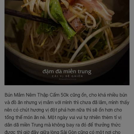
Bún Mắm Nêm Thập Cẩm 50k cũng ổn, cho khá nhiều bún
và đồ ăn nhưng vị mắm với mình thì chưa đã lắm, mình thấy
nên có chút hương vị đột phá hơn nữa thì sẽ ổn hơn cho
tổng thể món ăn nè. Một ngày vui vui tự nhiên thèm tí vị
dân dã miền Trung mà không bay ra đó để thưởng thức
được thì giờ đây giữa lòng Sài Gòn cũng có một nơi cho