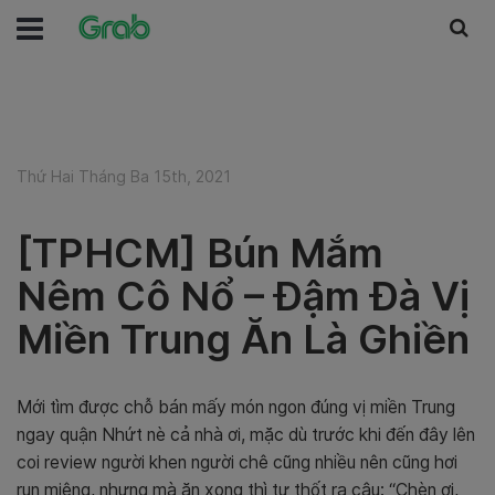
Thứ Hai Tháng Ba 15th, 2021
[TPHCM] Bún Mắm
Nêm Cô Nổ – Đậm Đà Vị
Miền Trung Ăn Là Ghiền
Mới tìm được chỗ bán mấy món ngon đúng vị miền Trung
ngay quận Nhứt nè cả nhà ơi, mặc dù trước khi đến đây lên
coi review người khen người chê cũng nhiều nên cũng hơi
run miệng, nhưng mà ăn xong thì tự thốt ra câu: “Chèn ơi,