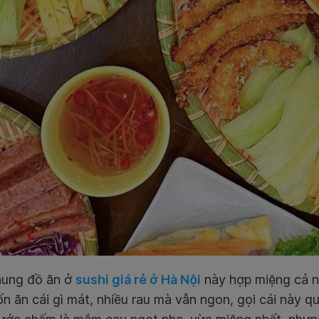
hung đồ ăn ở
sushi giá rẻ ở Hà Nội
này hợp miệng cả n
n ăn cái gì mát, nhiều rau mà vẫn ngon, gọi cái này 