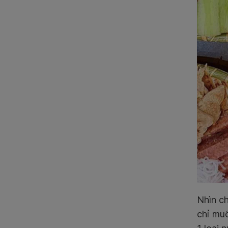
Nhìn c
chỉ muố