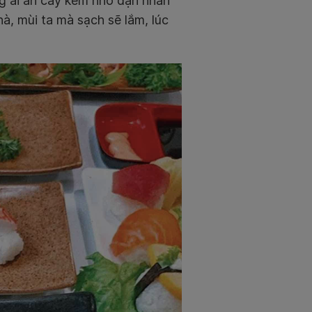
g ai ăn cay kém nhớ dặn nhân
hà, mùi ta mà sạch sẽ lắm, lúc