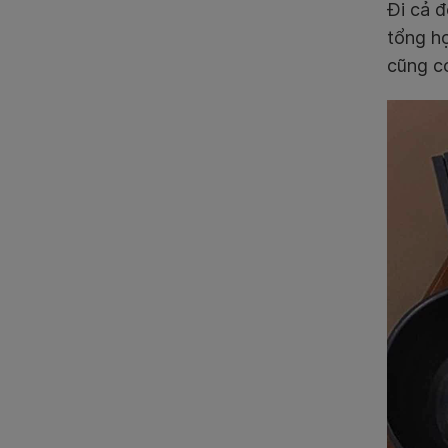
Đi cả đ
tổng hợ
cũng c