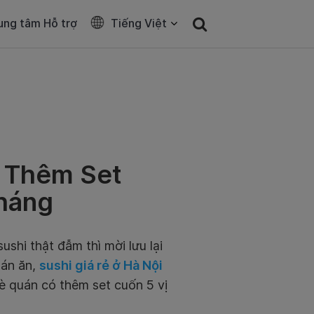
ung tâm Hỗ trợ
Tiếng Việt
ó Thêm Set
háng
hi thật đẫm thì mời lưu lại
uán ăn,
sushi giá rẻ ở Hà Nội
hè quán có thêm set cuốn 5 vị