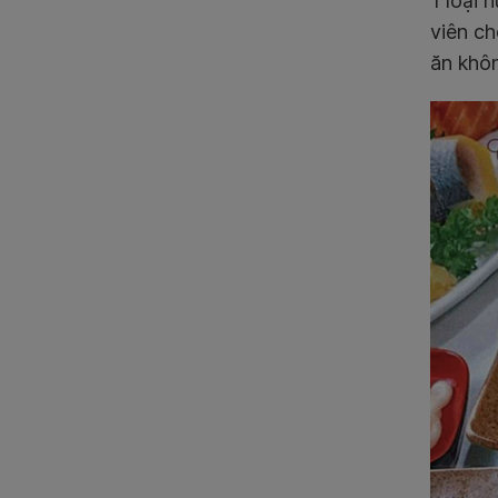
1 loại
viên ch
ăn khôn