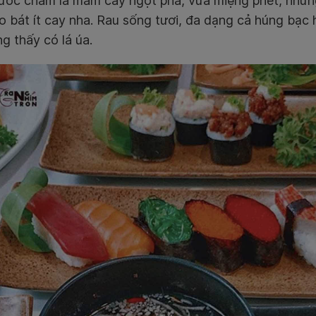
 nước chấm là mắm cay ngọt pha, vừa miệng phết, nhưn
o bát ít cay nha. Rau sống tươi, đa dạng cả húng bạc 
g thấy có lá úa.