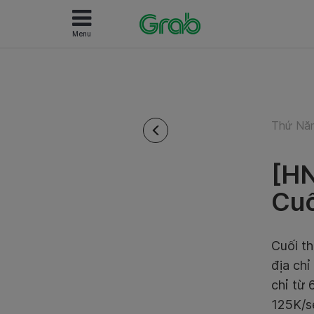
Menu
Thứ Năm
[HN
Cuố
Cuối t
địa chỉ
chỉ từ 
125K/s