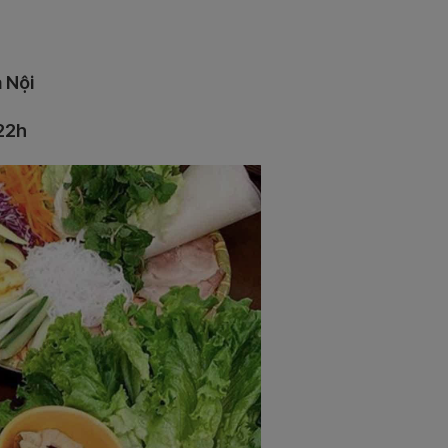
à Nội
 22h