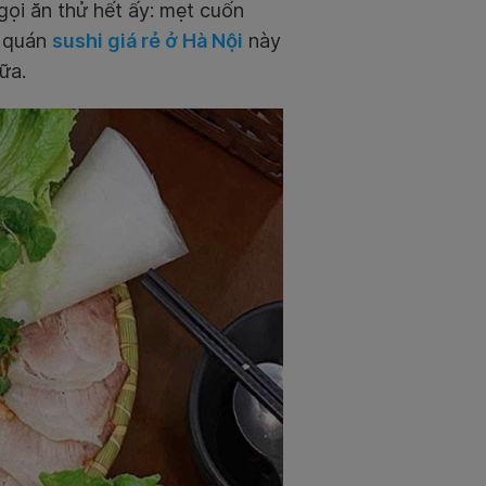
gọi ăn thử hết ấy: mẹt cuốn
a quán
sushi giá rẻ ở Hà Nội
này
ữa.