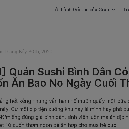
Trở thành Đối tác của Grab
Tr
 Tháng Bảy 30th, 2020
] Quán Sushi Bình Dân C
n Ăn Bao No Ngày Cuối T
háng hết xèng nhưng vẫn ham hố muốn quẩy một bữa sus
 này. Cứ mỗi dịp tiện xuống khu này là mình hay ghé q
6K/miếng đúng giá bình dân, sinh viên luôn mà ăn dịp 
et 10 cuốn thơm ngon dễ ăn hợp cho mùa hè cực.