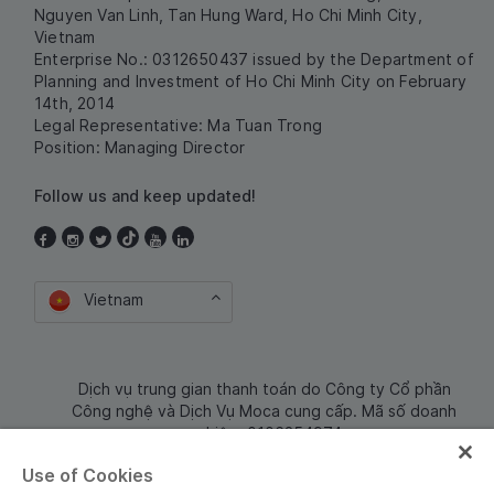
Nguyen Van Linh, Tan Hung Ward, Ho Chi Minh City,
Vietnam
Enterprise No.: 0312650437 issued by the Department of
Planning and Investment of Ho Chi Minh City on February
14th, 2014
Legal Representative: Ma Tuan Trong
Position: Managing Director
Follow us and keep updated!
Vietnam
Dịch vụ trung gian thanh toán do Công ty Cổ phần
Công nghệ và Dịch Vụ Moca cung cấp. Mã số doanh
nghiệp: 0106254974
Use of Cookies