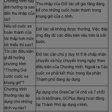
Chương trình này
Thu nhập của Đối tác sẽ gia tăng đáng
ảnh hưởng ra sao
kể cho những cuốc hoàn thành trong
đến thu nhập của
khung giờ của c.trình.
tôi?
Nếu số cuốc xe
Đối tác sẽ không được thưởng. Việc đáp
hoàn thành của
ứng đầy đủ các điều kiện nêu trên là bắt
tôi thấp hơn mức
buộc.
tối thiểu thì sao?
Tôi cần điều kiện
Đối tác cần chú ý duy trì tỉ lệ chấp nhận
gì để hưởng
chuyến và hủy chuyến trong ngày theo
chương trình
điều kiện của Chương trình. Ngoài ra Các
“Thưởng Giá
cuốc xe phải kết thúc trong địa phận
cước cuốc xe
Thành phố đang áp dụng
khung giờ”?
Chương trình
Áp dụng cho GrabCar (4 chỗ và 7 chỗ)
thưởng này áp
và GrabShare, GCPlus đang hoạt động
dụng cho những
tại
Thành Phố áp dụng ctrình
.
dịch vụ nào?