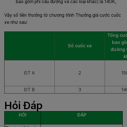
bao gồm phí cầu đường và các loại khác) là 140K,
Vậy số tiền thưởng từ chương trình Thưởng giá cước cuốc
xe như sau:
Tổng cướ
bao gồ
Số cuốc xe
đường v
k
ĐT A
2
15
ĐT B
3
14
Hỏi Đáp
HỎI
ĐÁP