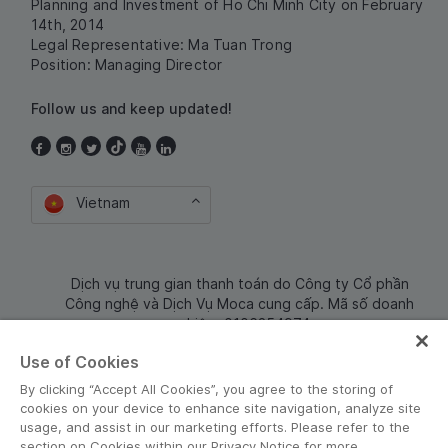
Planning and Investment of Ho Chi Minh City on February
14th, 2014
Legal Representative: Ma Tuan Trong
Position: Managing Director
Follow us and keep updated!
Vietnam
Dịch vụ trung gian thanh toán do Công ty Cổ phần
Công nghệ và Dịch Vụ Moca cung cấp. Mã số doanh
nghiệp: 0106254974
Use of Cookies
By clicking “Accept All Cookies”, you agree to the storing of
cookies on your device to enhance site navigation, analyze site
usage, and assist in our marketing efforts. Please refer to the
section on Cookies within our Privacy Notice for more