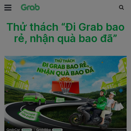
Thử thách “Đi Grab bao
rẻ, nhận quà bao đã”