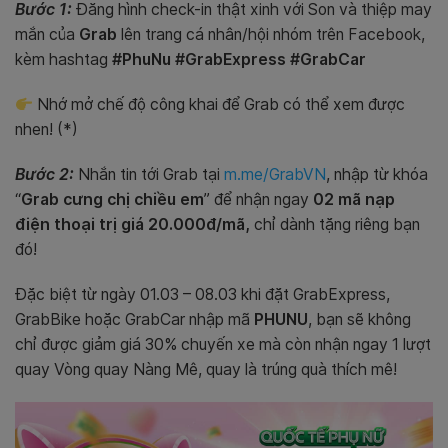
Bước 1:
Đăng hình check-in thật xinh với Son và thiệp may
mắn của
Grab
lên trang cá nhân/hội nhóm trên Facebook,
kèm hashtag
#PhuNu #GrabExpress #GrabCar
Nhớ mở chế độ công khai để Grab có thể xem được
nhen! (*)
Bước 2:
Nhắn tin tới Grab tại
m.me/GrabVN
, nhập từ khóa
“
Grab cưng chị chiều em
” để nhận ngay
02 mã nạp
điện thoại trị giá 20.000đ/mã,
chỉ dành tặng riêng bạn
đó!
Đặc biệt từ ngày 01.03 – 08.03 khi đặt GrabExpress,
GrabBike hoặc GrabCar nhập mã
PHUNU
, bạn sẽ không
chỉ được giảm giá 30% chuyến xe mà còn nhận ngay 1 lượt
quay Vòng quay Nàng Mê, quay là trúng quà thích mê!