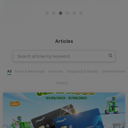
Articles
All
Food & Beverage
Services
Shopping & Beauty
Entertainment
Others