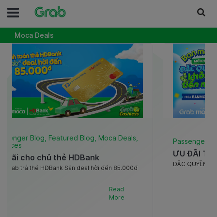
Moca Deals
assenger Blog, Featured Blog, Moca Deals,
Passenger Bl
ervices
ƯU ĐÃI TẶ
u đãi cho chủ thẻ HDBank
ĐẶC QUYỀN KHÔ
t Grab trả thẻ HDBank Săn deal hời đến 85.000đ
của bạn mới Mo
Ưu đãi đến 85.000đ mỗi ngày tặng riêng chủ thẻ
ưu đãi
BANM
Bank trải nghiệm sự tiện lợi cùng các dịch vụ
lần đầu tiên than
Read
rab đây:
Ưu [..]
More