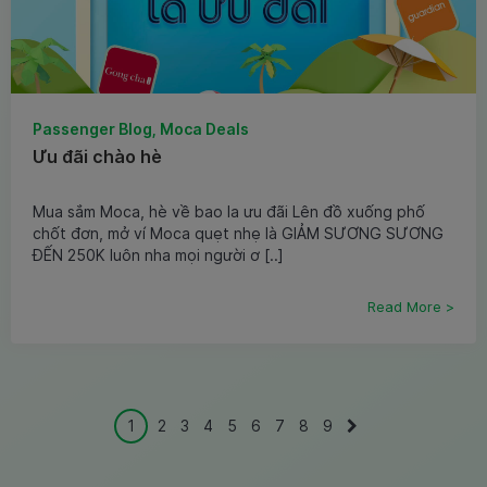
Passenger Blog, Moca Deals
Ưu đãi chào hè
Mua sắm Moca, hè về bao la ưu đãi Lên đồ xuống phố
chốt đơn, mở ví Moca quẹt nhẹ là GIẢM SƯƠNG SƯƠNG
ĐẾN 250K luôn nha mọi người ơ [..]
Read More >
1
2
3
4
5
6
7
8
9