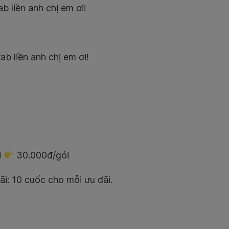
b liền anh chị em ơi!
b liền anh chị em ơi!
i
30.000đ/gói
i: 10 cuốc cho mỗi ưu đãi.