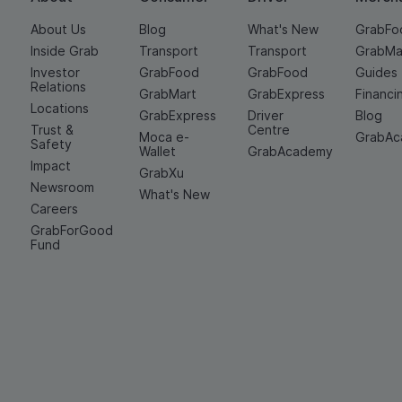
About Us
Blog
What's New
GrabFo
Inside Grab
Transport
Transport
GrabMa
Investor
GrabFood
GrabFood
Guides
Relations
GrabMart
GrabExpress
Financi
Locations
GrabExpress
Driver
Blog
Trust &
Centre
Moca e-
GrabA
Safety
Wallet
GrabAcademy
Impact
GrabXu
Newsroom
What's New
Careers
GrabForGood
Fund