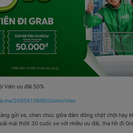
i Viên ưu đãi 50%
link.me/2695613898/GoiHoiVien
hàng gửi xe, chen chúc giữa đám đông chật chội hay kh
oải mái thôi! 30 cuốc xe với nhiều ưu đãi, tha hồ đi Gr