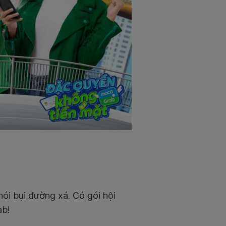
ói bụi đường xá. Có gói hội
ab!