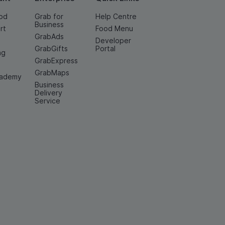
od
Grab for
Help Centre
Business
rt
Food Menu
GrabAds
Developer
GrabGifts
Portal
ng
GrabExpress
GrabMaps
cademy
Business
Delivery
Service