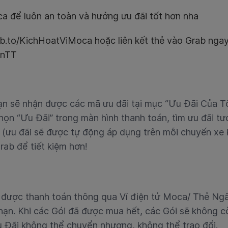
ca để luôn an toàn và hưởng ưu đãi tốt hơn nha
rb.to/KichHoatViMoca hoặc liên kết thẻ vào Grab ngay
anTT
ạn sẽ nhận được các mã ưu đãi tại mục “Ưu Đãi Của Tô
họn “Ưu Đãi” trong màn hình thanh toán, tìm ưu đãi t
 (ưu đãi sẽ được tự động áp dụng trên mỗi chuyến xe 
rab để tiết kiệm hơn!
 được thanh toán thông qua Ví điện tử Moca/ Thẻ Ng
 hạn. Khi các Gói đã được mua hết, các Gói sẽ không c
Ưu Đãi không thể chuyển nhượng, không thể trao đổi.