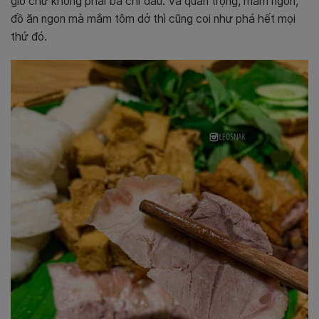
giò chứ không phải ba chỉ đâu. Và quan trọng, mắm ngon,
đồ ăn ngon mà mắm tôm dở thì cũng coi như phá hết mọi
thứ đó.