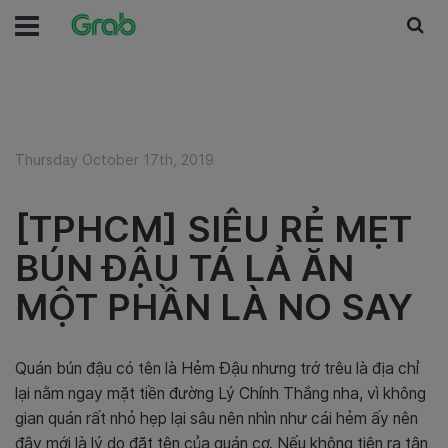
Thursday October 17th, 2019
[TPHCM] SIÊU RẺ MẸT
BÚN ĐẬU TÁ LẢ ĂN
MỘT PHẦN LÀ NO SAY
Quán bún đậu có tên là Hẻm Đậu nhưng trớ trêu là địa chỉ
lại nằm ngay mặt tiền đường Lý Chính Thắng nha, vì không
gian quán rất nhỏ hẹp lại sâu nên nhìn như cái hẻm ấy nên
đây mới là lý do đặt tên của quán cơ. Nếu không tiện ra tận