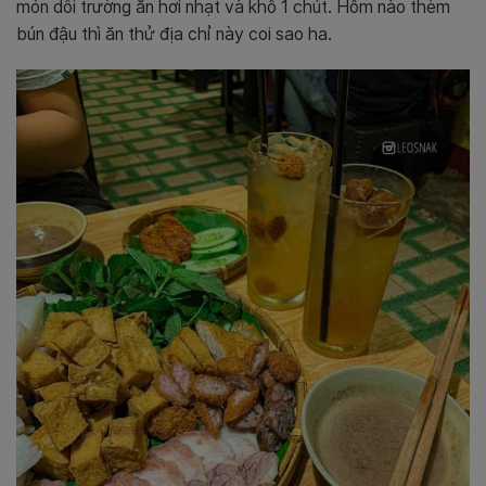
món dồi trường ăn hơi nhạt và khô 1 chút. Hôm nào thèm
bún đậu thì ăn thử địa chỉ này coi sao ha.