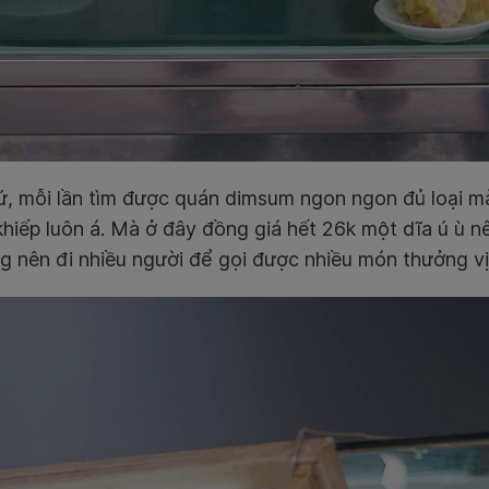
ứ, mỗi lần tìm được quán dimsum ngon ngon đủ loại m
hiếp luôn á. Mà ở đây đồng giá hết 26k một dĩa ú ù nê
g nên đi nhiều người để gọi được nhiều món thưởng vị