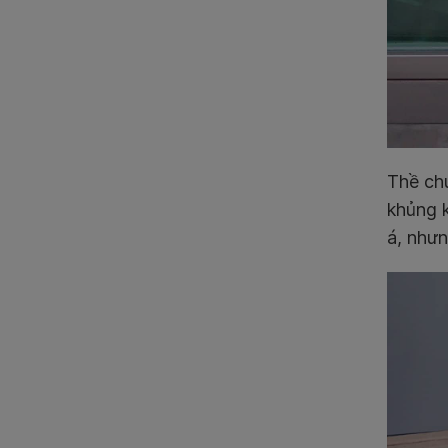
Thề ch
khủng k
á, nhưn