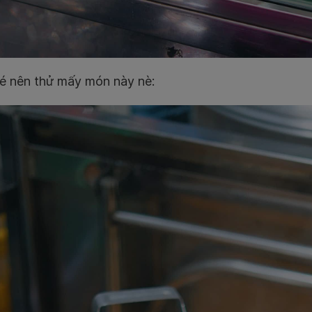
é nên thử mấy món này nè: