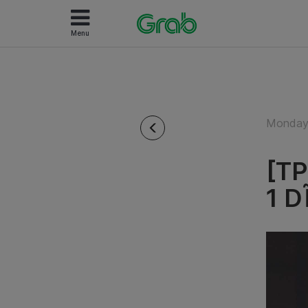
Menu
Monday 
[T
1 