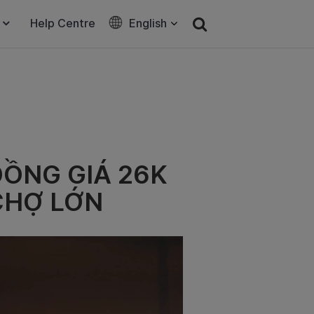
Help Centre
English
ĐỒNG GIÁ 26K
CHỢ LỚN