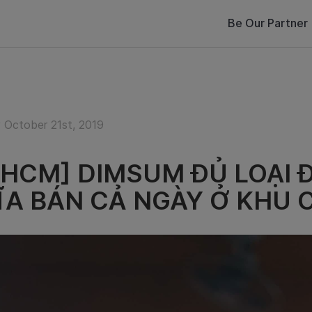
Be Our Partner
October 21st, 2019
PHCM] DIMSUM ĐỦ LOẠI 
DĨA BÁN CẢ NGÀY Ở KHU 