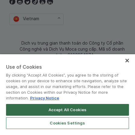
Vietnam
Dịch vụ trung gian thanh toán do Công ty Cổ phần
Công nghệ và Dịch Vụ Moca cung cấp. Mã số doanh
nghiệp: 0106254974
Use of Cookies
By clicking “Accept All Cookies”, you agree to the storing of
cookies on your device to enhance site navigation, analyze site
usage, and assist in our marketing efforts. Please refer to the
section on Cookies within our Privacy Notice for more
information.
Privacy Notice
Terms and Policies
•
Privacy Notice
Accept All Cookies
© Grab 2010 - 2026
Cookies Settings