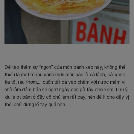
Để tạo thêm sự “ngon” của món bánh xèo này, không thể
thiếu là một rổ rau xanh mơn mởn nào là xà lách, cải xanh,
tía tô, rau thơm,… cuốn tất cả vào chấm với nước mắm vị
nhà làm đảm bảo sẽ ngất ngây con gà tây cho xem. Lưu ý
xíu là ớt băm ở đây cô chủ làm rất cay, nên để ít cho dậy vị
thôi chứ đừng lố tay quá nha.