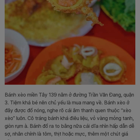
Bánh xèo miền Tây 139 nằm ở đường Trần Văn Đang, quận
3. Tiệm khá bé nên chủ yếu là mua mang về. Bánh xèo ở
đây được đổ nóng, nghe rõ cái âm thanh quen thuộc “xèo
xèo” luôn. Cô tráng bánh khá điêu liệu, vỏ vàng mỏng tanh,
giòn rụm à. Bánh đổ ra to bằng nữa cái dĩa nhìn hấp dẫn dễ
sợ, nhân chính là tôm, thịt hoặc mực, thêm một chút giá