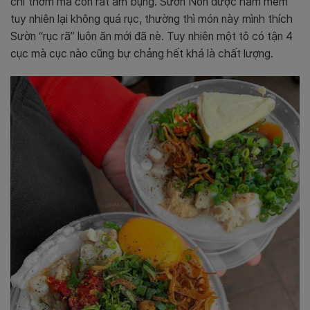
chỉ thơm mà còn rất ấm bụng. Sườn Non được hầm mềm
tuy nhiên lại không quá rục, thường thì món này mình thích
Sườn “rục rã” luôn ăn mới đã nè. Tuy nhiên một tô có tận 4
cục mà cục nào cũng bự chảng hết khá là chất lượng.