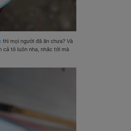
c
thì mọi người đã ăn chưa? Và
n cả tô luôn nha, nhắc tới mà