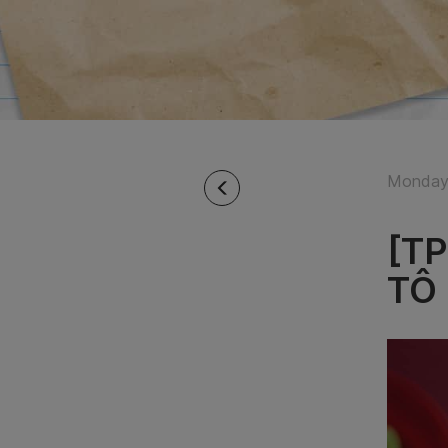
Monday 
[T
TÔ