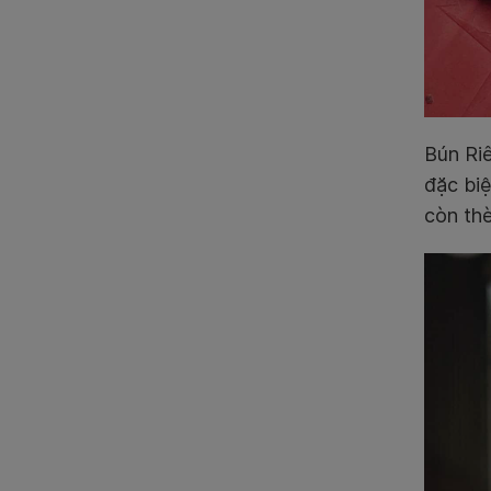
Bún Riê
đặc bi
còn thè