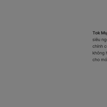
Tok M
siêu ng
chính c
không h
cho mó