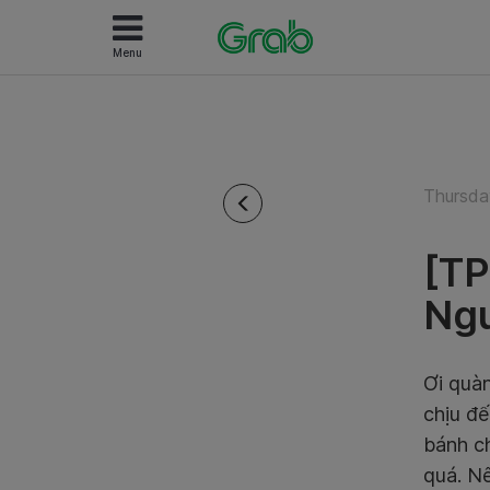
Menu
Thursda
[TP
Ng
Ơi quàn
chịu đế
bánh ch
quá. N