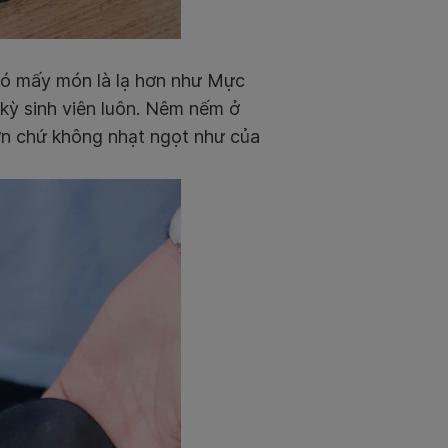
có mấy món là lạ hơn như Mực
ỳ sinh viên luôn. Nêm nếm ở
ơn chứ không nhạt ngọt như của