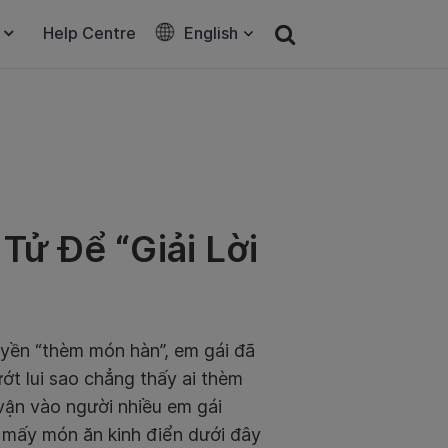
Help Centre
English
ử Để “Giải Lời
guyền “thèm món hàn”, em gái đã
ướt lui sao chẳng thấy ai thèm
vận vào người nhiều em gái
mấy món ăn kinh điển dưới đây