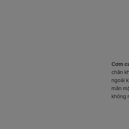
Cơm cu
chắn kh
ngoài 
mằn mặn
không 