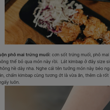
ộn phô mai trứng muối
: cơn sốt trứng muối, phô ma
ông thể bỏ qua món này rồi. Lát kimbap ở đây size s
không hề dày nha. Nghe cái tên tưởng món này béo ng
, chấm kimbap cùng tương ớt là vừa ăn, thêm cà rốt 
ngấy luôn.