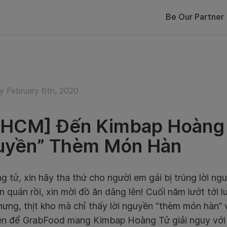
Be Our Partner
y February 6th, 2020
HCM] Đến Kimbap Hoàng T
uyền” Thèm Món Hàn
g tử, xin hãy tha thứ cho người em gái bị trúng lời n
n quán rồi, xin mời đồ ăn dâng lên! Cuối năm lướt tới l
ưng, thịt kho mà chỉ thấy lời nguyền “thèm món hàn” 
ên để GrabFood mang Kimbap Hoàng Tử giải nguy với 