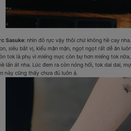
ực Sasuke
: nhìn đỏ rực vậy thôi chứ không hề cay nha.
on, siêu bắt vị, kiểu mặn mặn, ngọt ngọt rất dễ ăn lu
òn tok là phụ vì miếng mực còn bự hơn miếng tok nữa,
ề lấn át nha. Lúc đem ra còn nóng hổi, tok dai dai, m
n này cũng thấy chưa đủ luôn á.