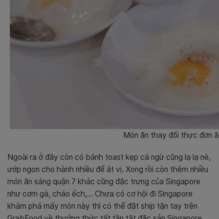
Món ăn thay đổi thực đơn ă
Ngoài ra ở đây còn có bánh toast kẹp cá ngừ cũng lạ lạ nè,
ướp ngon cho hành nhiều để át vị. Xong rồi còn thêm nhiều
món ăn sáng quận 7 khác cũng đặc trưng của Singapore
như cơm gà, cháo ếch,… Chưa có cơ hội đi Singapore
khám phá mấy món này thì có thể đặt ship tận tay trên
GrabFood về thưởng thức tất tần tật đặc sản Singapore