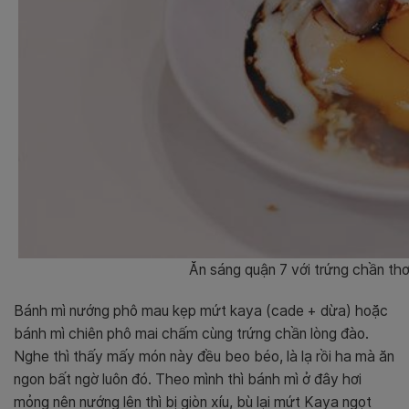
Ăn sáng quận 7 với trứng chần thơ
Bánh mì nướng phô mau kẹp mứt kaya (cade + dừa) hoặc
bánh mì chiên phô mai chấm cùng trứng chần lòng đào.
Nghe thì thấy mấy món này đều beo béo, là lạ rồi ha mà ăn
ngon bất ngờ luôn đó. Theo mình thì bánh mì ở đây hơi
mỏng nên nướng lên thì bị giòn xíu, bù lại mứt Kaya ngọt