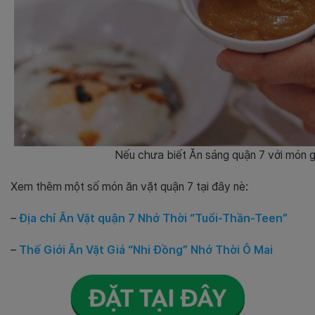
Nếu chưa biết Ăn sáng quận 7 với món g
Xem thêm một số món ăn vặt quận 7 tại đây nè:
–
Địa chỉ Ăn Vặt quận 7 Nhớ Thời “Tuổi-Thần-Teen”
–
Thế Giới Ăn Vặt Giá “Nhi Đồng” Nhớ Thời Ô Mai