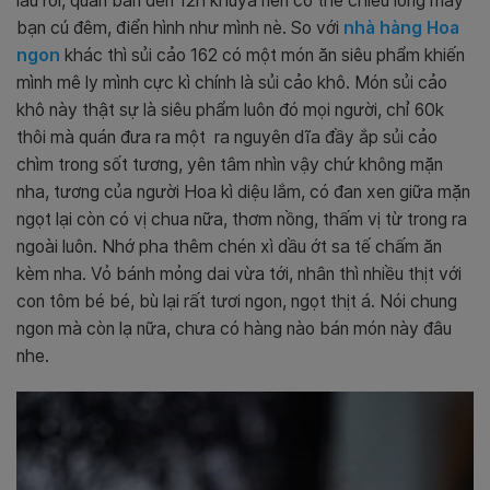
lâu rồi, quán bán đến 12h khuya nên có thể chiều lòng mấy
bạn cú đêm, điển hình như mình nè. So với
nhà hàng Hoa
ngon
khác thì sủi cảo 162 có một món ăn siêu phẩm khiến
mình mê ly mình cực kì chính là sủi cảo khô.
Món sủi cảo
khô này thật sự là siêu phẩm luôn đó mọi người, chỉ 60k
thôi mà quán đưa ra một ra nguyên dĩa đầy ắp sủi cảo
chìm trong sốt tương, yên tâm nhìn vậy chứ không mặn
nha, tương của người Hoa kì diệu lắm, có đan xen giữa mặn
ngọt lại còn có vị chua nữa, thơm nồng, thấm vị từ trong ra
ngoài luôn. Nhớ pha thêm chén xì dầu ớt sa tế chấm ăn
kèm nha. Vỏ bánh mỏng dai vừa tới, nhân thì nhiều thịt với
con tôm bé bé, bù lại rất tươi ngon, ngọt thịt á. Nói chung
ngon mà còn lạ nữa, chưa có hàng nào bán món này đâu
nhe.