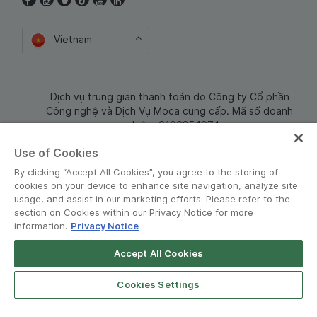
Vietnam
Dịch vụ trung gian thanh toán do Công ty Cổ phần
Công nghệ và Dịch Vụ Moca cung cấp. Mã số doanh
nghiệp: 0106254974
Use of Cookies
By clicking “Accept All Cookies”, you agree to the storing of
cookies on your device to enhance site navigation, analyze site
usage, and assist in our marketing efforts. Please refer to the
section on Cookies within our Privacy Notice for more
information.
Privacy Notice
Terms and Policies
•
Privacy Notice
Accept All Cookies
© Grab 2010 - 2026
Cookies Settings