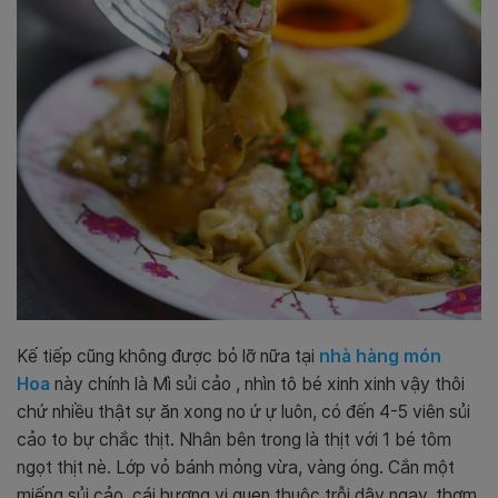
Kế tiếp cũng không được bỏ lỡ nữa tại
nhà hàng món
Hoa
này chính là
Mì sủi cảo , nhìn tô bé xinh xinh vậy thôi
chứ nhiều thật sự ăn xong no ứ ự luôn
, có đến 4-5 viên sủi
cảo to bự chắc thịt. Nhân bên trong là thịt với 1 bé tôm
ngọt thịt nè. Lớp vỏ bánh mỏng vừa, vàng óng. Cắn một
miếng sủi cảo, cái hương vị quen thuộc trỗi dậy ngay, thơm