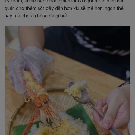
kỳ thơm, ai mê béo chắc ghiền lắm à nghen. Có điều nếu
quán cho thêm sốt đầy đặn hơn xíu sẽ mê hơn, ngon thế
này mà cho ăn hổng đã gì hết.