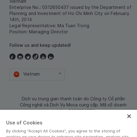
Vietnam
Enterprise No.: 0312650437 issued by the Department of
Planning and Investment of Ho Chi Minh City on February
14th, 2014
Legal Representative: Ma Tuan Trong
Position: Managing Director
Follow us and keep updated!
Vietnam
Dịch vụ trung gian thanh toán do Công ty Cổ phần
Công nghệ và Dịch Vụ Moca cung cấp. Mã số doanh
nghiệp: 0106254974
Use of Cookies
By clicking “Accept All Cookies”, you agree to the storing of
cookies on your device to enhance site navigation, analyze site