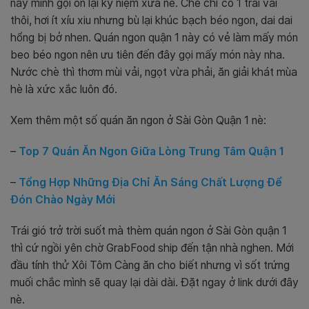
nay mình gọi ôn lại kỷ niệm xưa nè. Chè chỉ có 1 trái vải
thôi, hơi ít xíu xiu nhưng bù lại khúc bạch béo ngon, dai dai
hổng bị bở nhen. Quán ngon quận 1 này có vẻ làm mấy món
beo béo ngon nên ưu tiên đến đây gọi mấy món này nha.
Nước chè thì thơm mùi vải, ngọt vừa phải, ăn giải khát mùa
hè là xức xắc luôn đó.
Xem thêm một số quán ăn ngon ở Sài Gòn Quận 1 nè:
–
Top 7 Quán Ăn Ngon Giữa Lòng Trung Tâm Quận 1
–
Tổng Hợp Những Địa Chỉ Ăn Sáng Chất Lượng Để
Đón Chào Ngày Mới
Trái gió trở trời suốt mà thèm quán ngon ở Sài Gòn quận 1
thì cứ ngồi yên chờ GrabFood ship đến tận nhà nghen. Mới
đầu tính thử Xôi Tôm Càng ăn cho biết nhưng vì sốt trứng
muối chắc mình sẽ quay lại dài dài. Đặt ngay ở link dưới đây
nè.