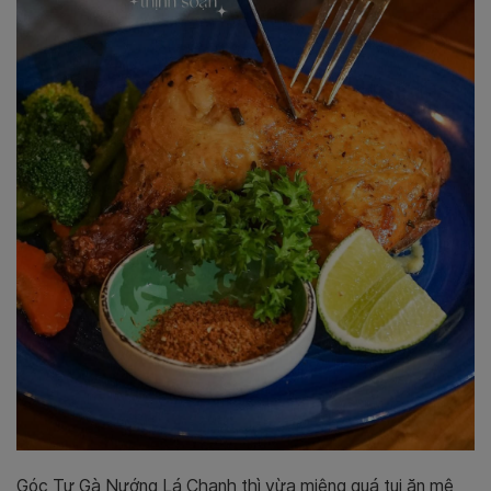
Góc Tư Gà Nướng Lá Chanh thì vừa miệng quá tui ăn mê