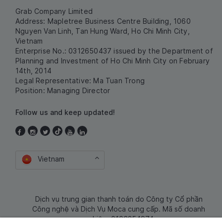
Grab Company Limited
Address: Mapletree Business Centre Building, 1060
Nguyen Van Linh, Tan Hung Ward, Ho Chi Minh City,
Vietnam
Enterprise No.: 0312650437 issued by the Department of
Planning and Investment of Ho Chi Minh City on February
14th, 2014
Legal Representative: Ma Tuan Trong
Position: Managing Director
Follow us and keep updated!
Vietnam
Dịch vụ trung gian thanh toán do Công ty Cổ phần
Công nghệ và Dịch Vụ Moca cung cấp. Mã số doanh
nghiệp: 0106254974