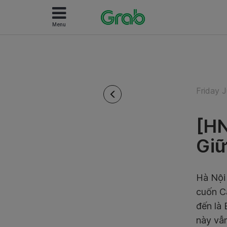
Menu
Friday J
[HN
Giữ
Hà Nội 
cuốn C
đến là
này vẫn