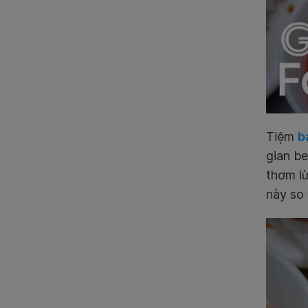
Tiệm
b
gian be
thơm l
này so 