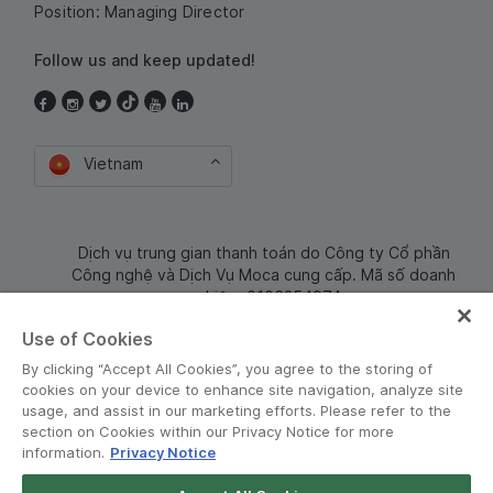
Position: Managing Director
Follow us and keep updated!
Vietnam
Dịch vụ trung gian thanh toán do Công ty Cổ phần
Công nghệ và Dịch Vụ Moca cung cấp. Mã số doanh
nghiệp: 0106254974
Use of Cookies
By clicking “Accept All Cookies”, you agree to the storing of
cookies on your device to enhance site navigation, analyze site
usage, and assist in our marketing efforts. Please refer to the
section on Cookies within our Privacy Notice for more
information.
Privacy Notice
Terms and Policies
•
Privacy Notice