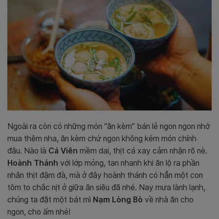
Ngoài ra còn có những món “ăn kèm” bán lẻ ngon ngon nhớ
mua thêm nha, ăn kèm chứ ngon không kém món chính
đâu. Nào là
Cá Viên
mềm dai, thịt cá xay cảm nhận rõ nè.
Hoành Thánh
với lớp mỏng, tan nhanh khi ăn lộ ra phần
nhân thịt đậm đà, mà ở đây hoành thánh có hẳn một con
tôm to chắc nịt ở giữa ăn siêu đã nhé. Nay mưa lành lạnh,
chúng ta đặt một bát mì
Nạm Lòng Bò
về nhà ăn cho
ngon, cho ấm nhé!