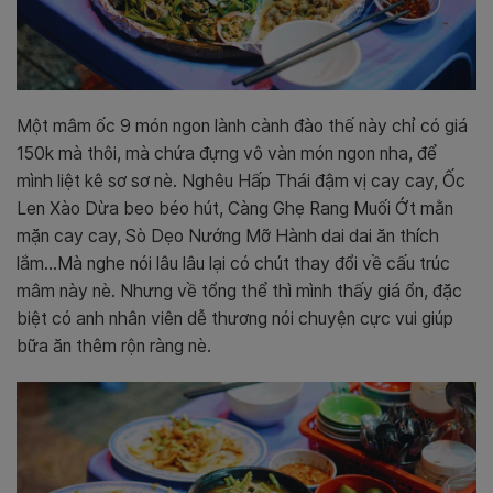
Một mâm ốc 9 món ngon lành cành đào thế này chỉ có giá
150k mà thôi, mà chứa đựng vô vàn món ngon nha, để
mình liệt kê sơ sơ nè. Nghêu Hấp Thái đậm vị cay cay, Ốc
Len Xào Dừa beo béo hút, Càng Ghẹ Rang Muối Ớt mằn
mặn cay cay, Sò Dẹo Nướng Mỡ Hành dai dai ăn thích
lắm…Mà nghe nói lâu lâu lại có chút thay đổi về cấu trúc
mâm này nè. Nhưng về tổng thể thì mình thấy giá ổn, đặc
biệt có anh nhân viên dễ thương nói chuyện cực vui giúp
bữa ăn thêm rộn ràng nè.