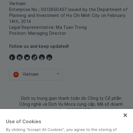
Vietnam
Enterprise No.: 0312650437 issued by the Department of
Planning and Investment of Ho Chi Minh City on February
14th, 2014
Legal Representative: Ma Tuan Trong
Position: Managing Director
Follow us and keep updated!
Vietnam
Dịch vụ trung gian thanh toán do Công ty Cổ phần
Công nghệ và Dịch Vụ Moca cung cấp. Mã số doanh
nghiệp: 0106254974
Use of Cookies
By clicking “Accept All Cookies”, you agree to the storing of