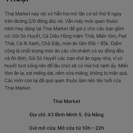
Thai Market nay xịn xò hẳn hoi mở tận cơ sở thứ 8 ngay
trên đường 2/9 đông đúc nè. Vẫn mấy món quen thuộc
mình hay dùng tại Thai Market để gợi ý cho các bạn gồm
có: Gỏi Sò Huyết, Cá Diêu Hồng mắm Thái, Miến tôm, Pad
Thái, Cà Ri Xanh, Chả Bắp, món ăn tầm 65k – 85k. Điểm
cộng là chất lượng món ăn các chi nhánh có sự đồng đều
và ổn định, Gỏi Sò Huyết các bạn nhớ ăn ngay nha, vì sò
huyết tươi sống nên để lâu chút sẽ có mùi hơi tanh ấy. Miến
tôm ăn lạ, sợi miếng dai, nêm vừa miệng, không bị mặn quá.
Các món còn lại đã quá quen thuộc làm nên tên tuổi của
Thai Market.
Thai Market
Địa chỉ: 43 Bình Minh 5, Đà Nẵng
Giờ mở cửa: Mở cửa từ 10h – 22h