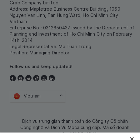
Grab Company Limited
Address: Mapletree Business Centre Building, 1060
Nguyen Van Linh, Tan Hung Ward, Ho Chi Minh City,
Vietnam
Enterprise No.: 0312650437 issued by the Department of
Planning and Investment of Ho Chi Minh City on February
14th, 2014
Legal Representative: Ma Tuan Trong
Position: Managing Director
Follow us and keep updated!
Vietnam
Dịch vụ trung gian thanh toán do Công ty Cổ phần
Công nghệ và Dịch Vụ Moca cung cấp. Mã số doanh
nghiệp: 0106254974