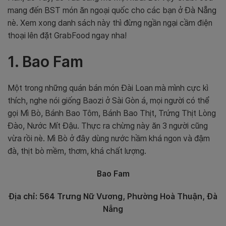
mang đến BST món ăn ngoại quốc cho các bạn ở Đà Nẵng
nè. Xem xong danh sách này thì đừng ngần ngại cầm điện
thoại lên đặt GrabFood ngay nha!
1. Bao Fam
Một trong những quán bán món Đài Loan mà mình cực kì
thích, nghe nói giống Baozi ở Sài Gòn á, mọi người có thể
gọi Mì Bò, Bánh Bao Tôm, Bánh Bao Thịt, Trứng Thịt Lòng
Đào, Nước Mít Đậu. Thực ra chừng này ăn 3 người cũng
vừa rồi nè. Mì Bò ở đây dùng nước hầm khá ngon và đậm
đà, thịt bò mềm, thơm, khá chất lượng.
Bao Fam
Địa chỉ: 564 Trưng Nữ Vương, Phường Hoà Thuận, Đà
Nẵng