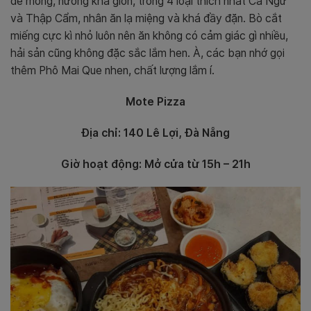
đế mỏng, nướng khá giòn, trong 4 loại thích nhất Cá Ngừ
và Thập Cẩm, nhân ăn lạ miệng và khá đầy đặn. Bò cắt
miếng cực kì nhỏ luôn nên ăn không có cảm giác gì nhiều,
hải sản cũng không đặc sắc lắm hen. À, các bạn nhớ gọi
thêm Phô Mai Que nhen, chất lượng lắm í.
Mote Pizza
Địa chỉ: 140 Lê Lợi, Đà Nẵng
Giờ hoạt động: Mở cửa từ 15h – 21h