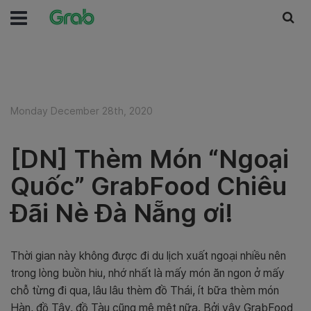
Monday December 28th, 2020
[DN] Thèm Món “Ngoại
Quốc” GrabFood Chiêu
Đãi Nè Đà Nẵng ơi!
Thời gian này không được đi du lịch xuất ngoại nhiều nên
trong lòng buồn hiu, nhớ nhất là mấy món ăn ngon ở mấy
chỗ từng đi qua, lâu lâu thèm đồ Thái, ít bữa thèm món
Hàn, đồ Tây, đồ Tàu cũng mê mệt nữa. Bởi vậy GrabFood