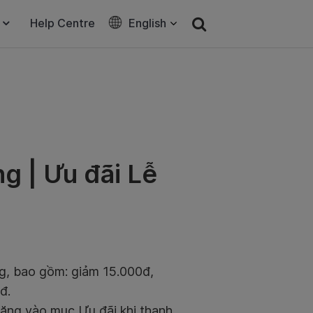
Help Centre
English
g | Ưu đãi Lễ
tặng, bao gồm: giảm 15.000đ,
đ.
tặng vào mục Ưu đãi khi thanh