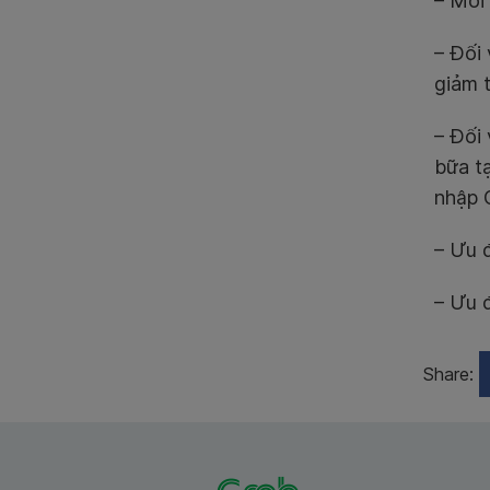
– Mỗi 
– Đối
giảm 
– Đối
bữa t
nhập 
– Ưu 
– Ưu 
Share: