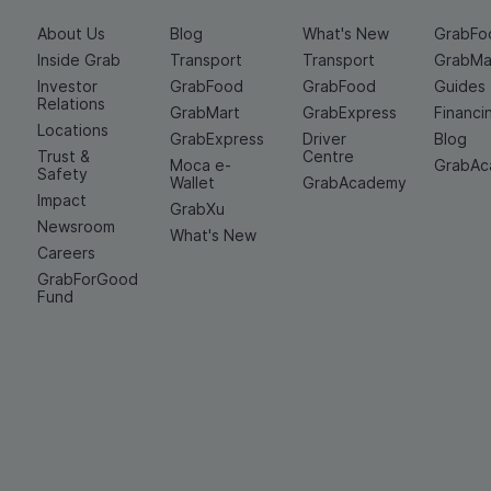
About Us
Blog
What's New
GrabFo
Inside Grab
Transport
Transport
GrabMa
Investor
GrabFood
GrabFood
Guides
Relations
GrabMart
GrabExpress
Financi
Locations
GrabExpress
Driver
Blog
Trust &
Centre
Moca e-
GrabA
Safety
Wallet
GrabAcademy
Impact
GrabXu
Newsroom
What's New
Careers
GrabForGood
Fund