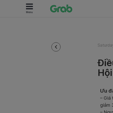
Menu
Saturda
Điề
Hội
Ưu đ
– Giá 
giảm 
– Ngư