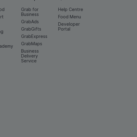
od
Grab for
Help Centre
Business
rt
Food Menu
GrabAds
Developer
GrabGifts
Portal
ng
GrabExpress
GrabMaps
cademy
Business
Delivery
Service