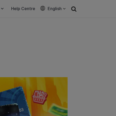
Help Centre
English