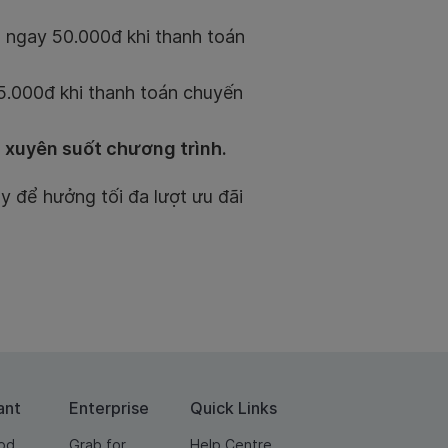
m ngay 50.000đ khi thanh toán
5.000đ khi thanh toán chuyến
n xuyên suốt chương trình.
y để hưởng tối đa lượt ưu đãi
ant
Enterprise
Quick Links
od
Grab for
Help Centre