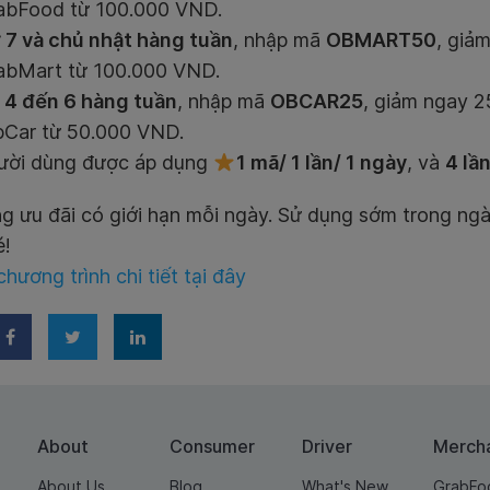
abFood từ 100.000 VND.
 7 và chủ nhật hàng tuần
, nhập mã
OBMART50
, giả
abMart từ 100.000 VND.
4 đến 6 hàng tuần
, nhập mã
OBCAR25
, giảm ngay 2
bCar từ 50.000 VND.
ười dùng được áp dụng
1 mã/ 1 lần/ 1 ngày
, và
4 lầ
g ưu đãi có giới hạn mỗi ngày. Sử dụng sớm trong ngà
é!
chương trình chi tiết tại đây
About
Consumer
Driver
Merch
About Us
Blog
What's New
GrabFo