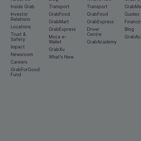
Inside Grab
Transport
Transport
GrabMa
Investor
GrabFood
GrabFood
Guides
Relations
GrabMart
GrabExpress
Financi
Locations
GrabExpress
Driver
Blog
Trust &
Centre
Moca e-
GrabA
Safety
Wallet
GrabAcademy
Impact
GrabXu
Newsroom
What's New
Careers
GrabForGood
Fund