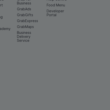
Business
rt
Food Menu
GrabAds
Developer
GrabGifts
Portal
ng
GrabExpress
GrabMaps
cademy
Business
Delivery
Service