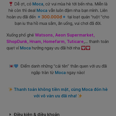
Dễ ợt, có
Moca
, cứ vui mùa hè tới bến nha. Miễn là
hè còn thì deal
Moca
vẫn luôn đậm nha bạn mình. Liên
hoàn ưu đãi đến
300.000đ
tại loạt quán “ruột “cho
bạn iu tha hồ mua sắm, ăn uống, vui chơi đã đời.
Xuống phố ghé
Watsons, Aeon Supermarket,
ShopDunk, Hnam, Homefarm, Tuticare
,… thanh toán
quẹt ví
Moca
hưởng ngay ưu đãi hời nha
Điểm danh những “cái tên” thân quen với ưu đãi
ngập tràn từ
Moca
ngay nào!
Thanh toán không tiền mặt, cùng Moca đón hè
với vô vàn ưu đãi nha!
Điều kiện & điều khoản