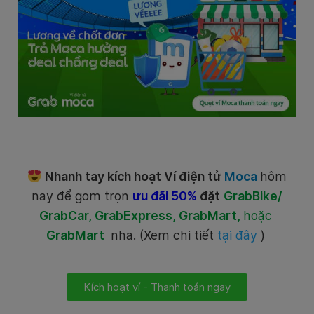
Nhanh tay kích hoạt Ví điện tử
Moca
hôm
nay để gom trọn
ưu đãi 50%
đặt
GrabBike/
GrabCar, GrabExpress, GrabMart,
hoặc
GrabMart
nha. (Xem chi tiết
tại đây
)
Kích hoạt ví - Thanh toán ngay