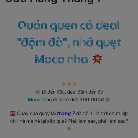
Quán quen có deal
"đậm đà", nhớ quẹt
Moca nha
Đi đến đâu, deal đậm đến đó
Moca
tặng deal hè đến
300.000đ
Quay qua quay lại
tháng 7
đã tới! U là trời chưa kịp
chill hè mà hè lại sắp qua? Phải làm sao, phải làm sao?