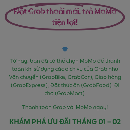
Đặt Grab thoải mái, trả MoMo
tiện lợi!
Từ nay, bạn đã có thể chọn MoMo để thanh
toán khi sử dụng các dịch vụ của Grab như
Vận chuyển (GrabBike, GrabCar), Giao hàng
(GrabExpress), Đặt thức ăn (GrabFood), Đi
chợ (GrabMart).
Thanh toán Grab với MoMo ngay!
KHÁM PHÁ ƯU ĐÃI THÁNG 01 – 02