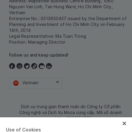
Address: Mapletree Business Centre Building, 1060
Nguyen Van Linh, Tan Hung Ward, Ho Chi Minh City,
Vietnam
Enterprise No.: 0312650437 issued by the Department of
Planning and Investment of Ho Chi Minh City on February
14th, 2014
Legal Representative: Ma Tuan Trong
Position: Managing Director
Follow us and keep updated!
Vietnam
Dịch vụ trung gian thanh toán do Công ty Cổ phần
Công nghệ và Dịch Vụ Moca cung cấp. Mã số doanh
nghiệp: 0106254974
Use of Cookies