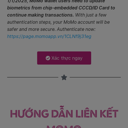
1/1/2025, MoMo wallet users need to update
biometrics from chip-embedded CCCD/ID Card to
continue making transactions.
With just a few
authentication steps, your MoMo account will be
safer and more secure. Authenticate now:
https://page.momoapp.vn/1CLNf9j31eg
Xác thực ngay
HƯỚNG DẪN LIÊN KẾT