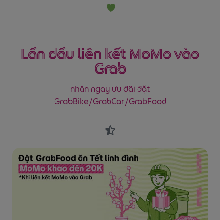
Lần đầu liên kết MoMo vào
Grab
nhận ngay ưu đãi đặt
GrabBike/GrabCar/GrabFood