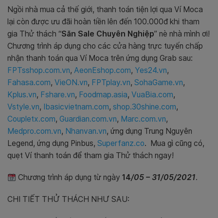
Ngồi nhà mua cả thế giới, thanh toán tiện lợi qua Ví Moca
lại còn được ưu đãi hoàn tiền lên đến 100.000đ khi tham
gia Thử thách “
Săn Sale Chuyên Nghiệp
” nè nhà mình ơi!
Chương trình áp dụng cho các cửa hàng trực tuyến chấp
nhận thanh toán qua Ví Moca trên ứng dụng Grab sau:
FPTsshop.com.vn
,
AeonEshop.com
,
Yes24.vn
,
Fahasa.com
,
VieON.vn
,
FPTplay.vn
,
SohaGame.vn
,
Kplus.vn
,
Fshare.vn
,
Foodmap.asia
,
VuaBia.com
,
Vstyle.vn
,
Ibasicvietnam.com
,
shop.30shine.com
,
Coupletx.com
,
Guardian.com.vn
,
Marc.com.vn
,
Medpro.com.vn
,
Nhanvan.vn
, ứng dụng Trung Nguyên
Legend, ứng dụng Pinbus,
Superfanz.co
.
Mua gì cũng có,
quẹt Ví thanh toán để tham gia Thử thách ngay!
Chương trình áp dụng từ ngày
14
/05 – 31/05/2021
.
CHI TIẾT THỬ THÁCH NHƯ SAU: