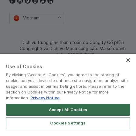
Vietnam
Dịch vụ trung gian thanh toán do Công ty Cổ phần
Công nghệ và Dịch Vụ Moca cung cấp. Mã số doanh
nghiệp: 0106254974
Use of Cookies
By clicking “Accept All Cookies”, you agree to the storing of
cookies on your device to enhance site navigation, analyze site
usage, and assist in our marketing efforts. Please refer to the
section on Cookies within our Privacy Notice for more
information.
Privacy Notice
Terms and Policies
•
Privacy Notice
Accept All Cookies
Grab for Android
© Grab 2010 - 2026
Open App
4.8
Cookies Settings