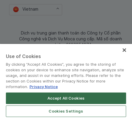
Vietnam
Dịch vụ trung gian thanh toán do Công ty Cổ phần
Công nghệ và Dịch Vụ Moca cung cấp. Mã số doanh
nghiệp: 0106254974
Use of Cookies
By clicking “Accept All Cookies”, you agree to the storing of
cookies on your device to enhance site navigation, analyze site
usage, and assist in our marketing efforts. Please refer to the
section on Cookies within our Privacy Notice for more
information.
Privacy Notice
Terms and Policies
•
Privacy Notice
Accept All Cookies
Grab for Android
© Grab 2010 - 2026
Open App
4.8
Cookies Settings