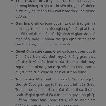
Tính chuyển nhượng:
Tất cả các ưu đãi/giải
thưởng không có giá trị chuyển nhượng và không
được quy đổi thành tiền mặt hoặc tín dụng tương
đương.
Gian lận:
Grab có toàn quyền từ chối trao giải và
tước quyền tham dự nếu nghi ngờ hoặc phát hiện
người chơi thực hiện bất kỳ hành vi gian lận, giả
mạo nào, hoặc vi phạm các quy định/chính sách
của Grab hay pháp luật hiện hành.
Quyết định cuối cùng:
Grab có toàn quyền quyết
định điều kiện, xác định người thắng giải, thay
đổi thể lệ và điều khoản của chương trình này.
Người chơi đồng ý rằng quyết định của Grab là
quyết định cuối cùng và có hiệu lực áp dụng.
Tranh chấp:
Mọi tranh chấp giữa Grab và người
chơi sẽ được giải quyết theo quy trình của Grab.
Trong trường hợp không đạt được thỏa thuận,
Grab sẽ giải quyết thỏa đáng theo quy định pháp
luật và Trung tâm Trọng tài Quốc tế Việt Nam
(VIAC) là cơ quan phán quyết cuối cùng.