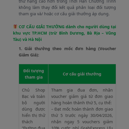
thứ hạng cao hơn trong Thời Hạn Chương Trình
không làm thay đổi kết quả phân loại đối tượng
tham gia và/ hoặc cơ cấu giải thưởng áp dụng.
CƠ CẤU GIẢI THƯỞNG dành cho người dùng tại
khu vực TP.HCM (trừ Bình Dương, Bà Rịa – Vũng
Tàu) và Hà Nội
1. Giải thưởng theo mốc đơn hàng (Voucher
Giảm Giá):
Đối tượng
Cơ cấu giải thưởng
tham gia
Chủ Shop
Tham gia đua đơn, nhận
Bạc và toàn
voucher giảm giá từ đơn giao
bộ người
hàng hoàn thành thứ 5, cụ thể:
dùng được
– Đạt mốc hoàn thành đơn giao
hiển thị thử
thứ 5 trước ngày 30/04/2026,
thách
nhận ngay 5 vouchers giảm
“Đường đua
10% cước phí GrabExpress Ưu