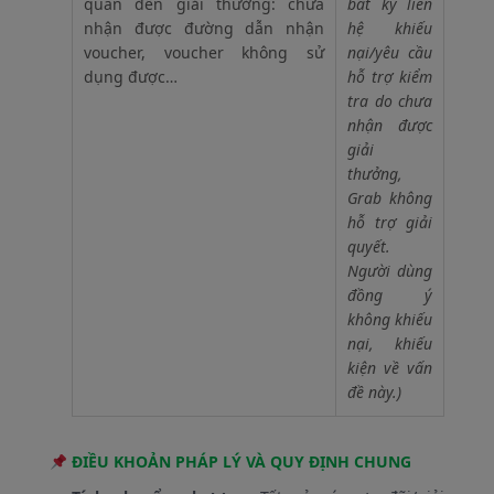
quan đến giải thưởng: chưa
bất kỳ liên
nhận được đường dẫn nhận
hệ khiếu
voucher, voucher không sử
nại/yêu cầu
dụng được…
hỗ trợ kiểm
tra do chưa
nhận được
giải
thưởng,
Grab không
hỗ trợ giải
quyết.
Người dùng
đồng ý
không khiếu
nại, khiếu
kiện về vấn
đề này.)
ĐIỀU KHOẢN PHÁP LÝ VÀ QUY ĐỊNH CHUNG