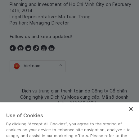
Planning and Investment of Ho Chi Minh City on February
14th, 2014
Legal Representative: Ma Tuan Trong
Position: Managing Director
Follow us and keep updated!
Vietnam
Dịch vụ trung gian thanh toán do Công ty Cổ phần
Công nghệ và Dịch Vụ Moca cung cấp. Mã số doanh
nghiệp: 0106254974
Use of Cookies
By clicking “Accept All Cookies”, you agree to the storing of
cookies on your device to enhance site navigation, analyze site
usage, and assist in our marketing efforts. Please refer to the