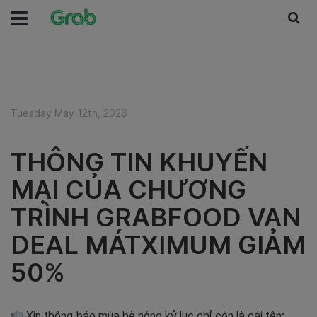
Tuesday May 12th, 2026
THÔNG TIN KHUYẾN
MẠI CỦA CHƯƠNG
TRÌNH GRABFOOD VẠN
DEAL MÁTXIMUM GIẢM
50%
Xin thông báo mùa hè nóng kỷ lục chỉ còn là cái tên: