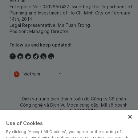
Vietnam
Enterprise No.: 0312650437 issued by the Department of
Planning and Investment of Ho Chi Minh City on February
14th, 2014
Legal Representative: Ma Tuan Trong
Position: Managing Director
Follow us and keep updated!
Vietnam
Dịch vụ trung gian thanh toán do Công ty Cổ phần
Công nghệ và Dịch Vụ Moca cung cấp. Mã số doanh
nghiệp: 0106254974
Use of Cookies
By clicking “Accept All Cookies”, you agree to the storing of
cookies on your device to enhance site navigation, analyze site