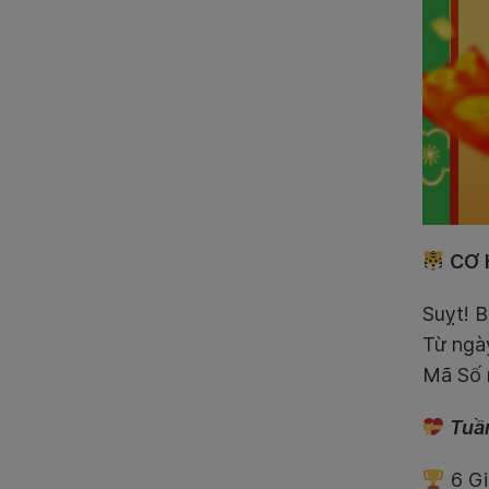
CƠ 
Suỵt! B
Từ ng
Mã Số 
Tuần
6 Gi