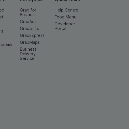
od
Grab for
Help Centre
Business
rt
Food Menu
GrabAds
Developer
GrabGifts
Portal
ng
GrabExpress
GrabMaps
cademy
Business
Delivery
Service