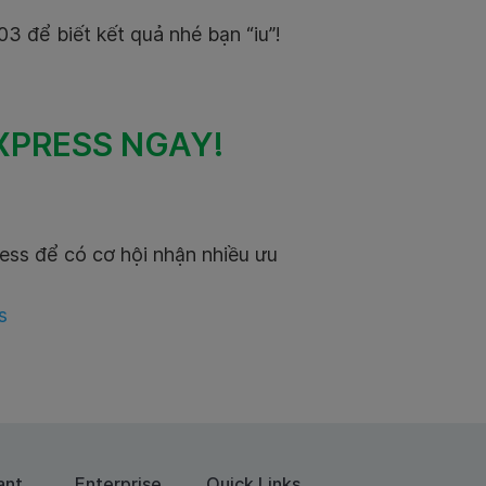
 để biết kết quả nhé bạn “iu”!
PRESS NGAY!
ss để có cơ hội nhận nhiều ưu
ss
ant
Enterprise
Quick Links