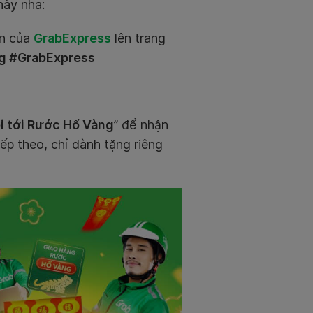
ày nha:
ắn của
GrabExpress
lên trang
g #GrabExpress
i tới Rước Hổ Vàng
” để nhận
iếp theo, chỉ dành tặng riêng