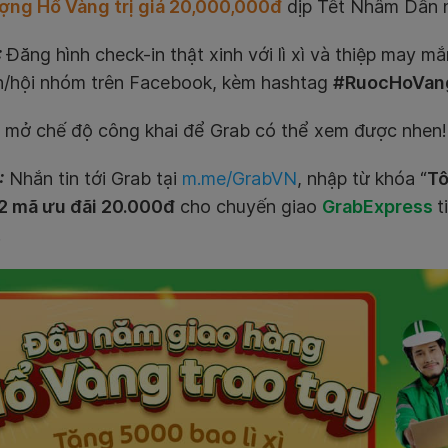
ợng Hổ Vàng trị giá 20,000,000đ
dịp Tết Nhâm Dần n
:
Đăng hình check-in thật xinh với lì xì và thiệp may m
n/hội nhóm trên Facebook, kèm hashtag
#RuocHoVan
mở chế độ công khai để Grab có thể xem được nhen!
:
Nhắn tin tới Grab tại
m.me/GrabVN
, nhập từ khóa “
Tô
2 mã ưu đãi 20.000đ
cho chuyến giao
GrabExpress
t
!