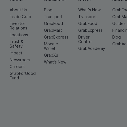
About Us
Blog
What's New
GrabFo
Inside Grab
Transport
Transport
GrabMa
Investor
GrabFood
GrabFood
Guides
Relations
GrabMart
GrabExpress
Financi
Locations
GrabExpress
Driver
Blog
Trust &
Centre
Moca e-
GrabA
Safety
Wallet
GrabAcademy
Impact
GrabXu
Newsroom
What's New
Careers
GrabForGood
Fund