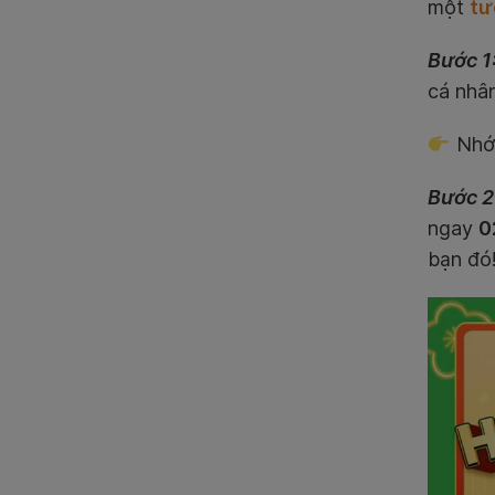
một
tư
Bước 1
cá nhâ
Nhớ 
Bước 2
ngay
0
bạn đó