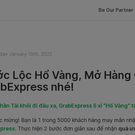
Be Our Partner
ay January 19th, 2022
c Lộc Hổ Vàng, Mở Hàng 
bExpress nhé!
ần Tài khỏi đi đâu xa, GrabExpress lì xì “Hổ Vàng” t
 mừng! Bạn là 1 trong 5000 khách hàng may mắn nh
press
. Thực hiện 2 bước đơn giản sau để nhận
quà ư