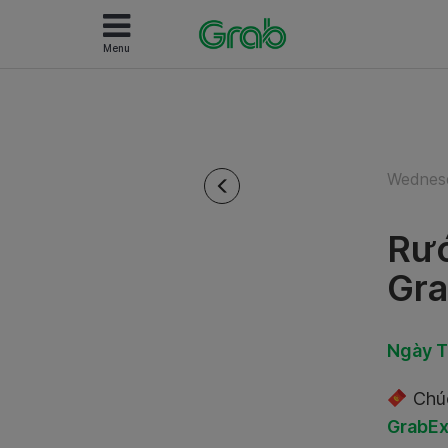
Menu
Wednesd
Rướ
Gra
Ngày Th
Chúc
GrabEx