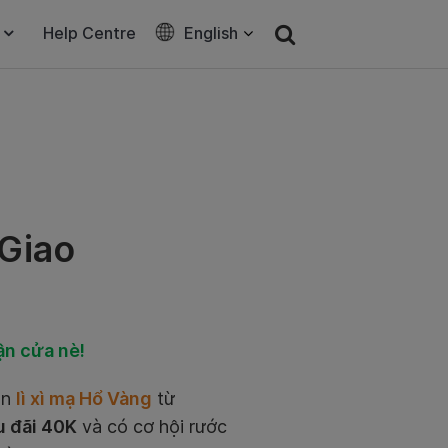
Help Centre
English
Giao
ận cửa nè!
ận
lì xì mạ Hổ Vàng
từ
u đãi 40K
và có cơ hội rước