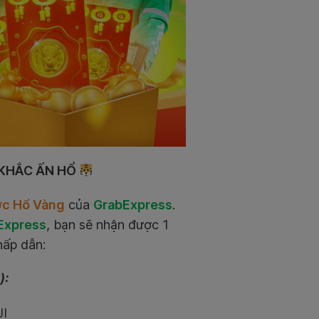
 KHẮC ẤN HỔ
ớc Hổ Vàng
của
GrabExpress
.
Express
, bạn sẽ nhận được 1
hấp dẫn:
):
JI