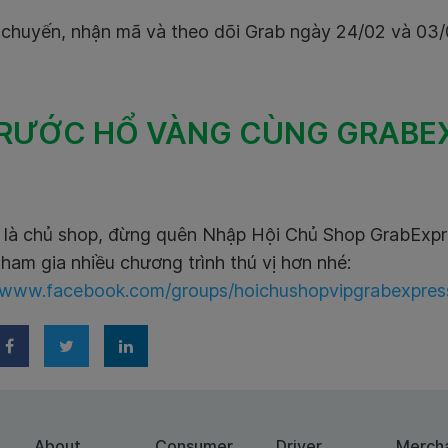
chuyến, nhận mã và theo dõi Grab ngày 24/02 và 03/03
RƯỚC HỔ VÀNG CÙNG GRABEX
là chủ shop, đừng quên Nhập Hội Chủ Shop GrabExpre
tham gia nhiều chương trình thú vị hơn nhé:
//www.facebook.com/groups/hoichushopvipgrabexpre
About
Consumer
Driver
Merch